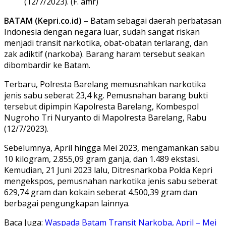
(12/7/2023). (F. amr)
BATAM (Kepri.co.id)
– Batam sebagai daerah perbatasan
Indonesia dengan negara luar, sudah sangat riskan
menjadi transit narkotika, obat-obatan terlarang, dan
zak adiktif (narkoba). Barang haram tersebut seakan
dibombardir ke Batam.
Terbaru, Polresta Barelang memusnahkan narkotika
jenis sabu seberat 23,4 kg. Pemusnahan barang bukti
tersebut dipimpin Kapolresta Barelang, Kombespol
Nugroho Tri Nuryanto di Mapolresta Barelang, Rabu
(12/7/2023).
Sebelumnya, April hingga Mei 2023, mengamankan sabu
10 kilogram, 2.855,09 gram ganja, dan 1.489 ekstasi.
Kemudian, 21 Juni 2023 lalu, Ditresnarkoba Polda Kepri
mengekspos, pemusnahan narkotika jenis sabu seberat
629,74 gram dan kokain seberat 4.500,39 gram dan
berbagai pengungkapan lainnya.
Baca Juga:
Waspada Batam Transit Narkoba, April – Mei