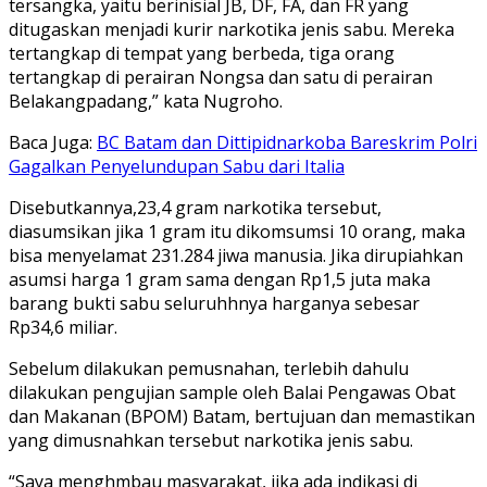
tersangka, yaitu berinisial JB, DF, FA, dan FR yang
ditugaskan menjadi kurir narkotika jenis sabu. Mereka
tertangkap di tempat yang berbeda, tiga orang
tertangkap di perairan Nongsa dan satu di perairan
Belakangpadang,” kata Nugroho.
Baca Juga:
BC Batam dan Dittipidnarkoba Bareskrim Polri
Gagalkan Penyelundupan Sabu dari Italia
Disebutkannya,23,4 gram narkotika tersebut,
diasumsikan jika 1 gram itu dikomsumsi 10 orang, maka
bisa menyelamat 231.284 jiwa manusia. Jika dirupiahkan
asumsi harga 1 gram sama dengan Rp1,5 juta maka
barang bukti sabu seluruhhnya harganya sebesar
Rp34,6 miliar.
Sebelum dilakukan pemusnahan, terlebih dahulu
dilakukan pengujian sample oleh Balai Pengawas Obat
dan Makanan (BPOM) Batam, bertujuan dan memastikan
yang dimusnahkan tersebut narkotika jenis sabu.
“Saya menghmbau masyarakat, jika ada indikasi di