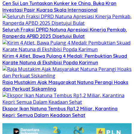
Cen Sui Lan Tuntaskan Kunker ke China, Buka Kran
Investasi Pasir Kuarsa Skala Internasional
Seluruh Fraksi DPRD Natuna Apresiasi Kinerja Pemkab,
Ranperda APBD 2025 Disetujui Bulat
Kirim 4 Atlet, Bawa Pulang 4 Medali: Pembuktian Skuad
Karate Natuna di Ekshibisi Popda Karimun
Raja Mustakim Ajak Masyarakat Natuna Perangi Hoaks
dan Perkuat Siskamling
Ekspor Ikan Natuna Tembus Rp1,2 Miliar, Karantina
Kepri: Semua Dalam Keadaan Sehat