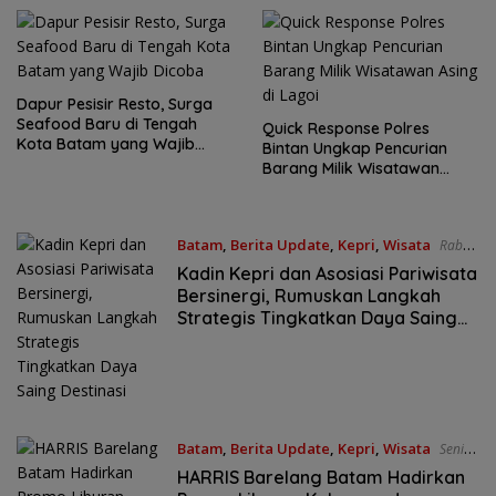
Dapur Pesisir Resto, Surga
Seafood Baru di Tengah
Quick Response Polres
Kota Batam yang Wajib
Bintan Ungkap Pencurian
Dicoba
Barang Milik Wisatawan
Asing di Lagoi
Batam
,
Berita Update
,
Kepri
,
Wisata
Rabu,
08/07/2026 - 11:47 WIB
Kadin Kepri dan Asosiasi Pariwisata
Bersinergi, Rumuskan Langkah
Strategis Tingkatkan Daya Saing
Destinasi
Batam
,
Berita Update
,
Kepri
,
Wisata
Senin,
06/07/2026 - 1:14 WIB
HARRIS Barelang Batam Hadirkan