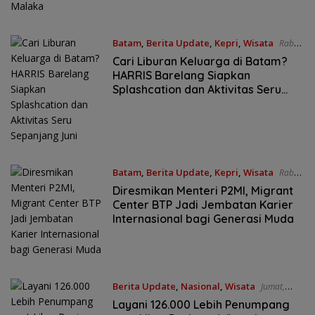
Batam
,
Berita Update
,
Kepri
,
Wisata
Rabu,
10/06/2026 - 5:29 WIB
Cari Liburan Keluarga di Batam?
HARRIS Barelang Siapkan
Splashcation dan Aktivitas Seru
Sepanjang Juni
Batam
,
Berita Update
,
Kepri
,
Wisata
Rabu,
10/06/2026 - 9:09 WIB
Diresmikan Menteri P2MI, Migrant
Center BTP Jadi Jembatan Karier
Internasional bagi Generasi Muda
Berita Update
,
Nasional
,
Wisata
Jumat,
05/06/2026 - 3:20 WIB
Layani 126.000 Lebih Penumpang