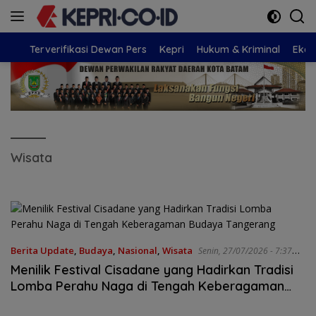
Langsung
ke
konten
Terverifikasi Dewan Pers
Kepri
Hukum & Kriminal
Eko
Wisata
Berita Update
,
Budaya
,
Nasional
,
Wisata
Senin, 27/07/2026 - 7:37
WIB
Menilik Festival Cisadane yang Hadirkan Tradisi
Lomba Perahu Naga di Tengah Keberagaman
Budaya Tangerang