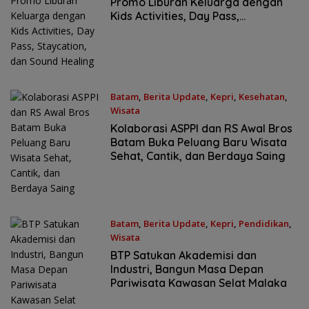
Promo Liburan Keluarga dengan
Kids Activities, Day Pass,
Staycation, dan Sound Healing
Batam
,
Berita Update
,
Kepri
,
Kesehatan
,
Wisata
Selasa, 30/06/2026 - 8:54 WIB
Kolaborasi ASPPI dan RS Awal Bros
Batam Buka Peluang Baru Wisata
Sehat, Cantik, dan Berdaya Saing
Batam
,
Berita Update
,
Kepri
,
Pendidikan
,
Wisata
Senin, 29/06/2026 - 9:03 WIB
BTP Satukan Akademisi dan
Industri, Bangun Masa Depan
Pariwisata Kawasan Selat Malaka