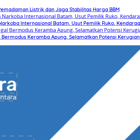
Pemadaman Listrik dan Jaga Stabilitas Harga BBM
arkoba Internasional Batam, Usut Pemilik Ruko, Kendaraa
al Bermodus Keramba Apung, Selamatkan Potensi Kerugian 