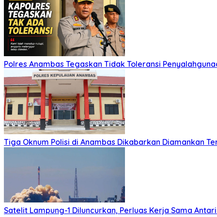
Polres Anambas Tegaskan Tidak Toleransi Penyalahgunaa
Tiga Oknum Polisi di Anambas Dikabarkan Diamankan Te
Satelit Lampung-1 Diluncurkan, Perluas Kerja Sama Antar