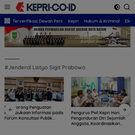
Langsung
ke
konten
Terverifikasi Dewan Pers
Kepri
Hukum & Kriminal
Eko
#Jenderal Listyo Sigit Prabowo
PWI Dorong Penguatan
Pengurus PWI Kepri Hormati
Keterbukaan Informasi pada
Pengunduran Diri Sejumlah
Forum Konsultasi Publik
Anggota, Koordinasikan
Diskominfo Kepri
Administrasi dengan PWI
Pusat