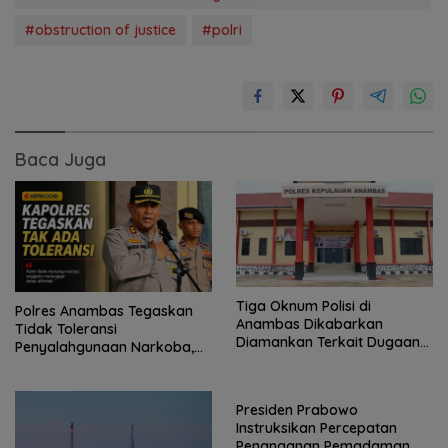
#obstruction of justice
#polri
Baca Juga
Tiga Oknum Polisi di
Polres Anambas Tegaskan
Anambas Dikabarkan
Tidak Toleransi
Diamankan Terkait Dugaan
Penyalahgunaan Narkoba,
Kasus Sabu
Tiga Anggota Jalani
Pemeriksaan Internal
Presiden Prabowo
Instruksikan Percepatan
Penanganan Pemadaman