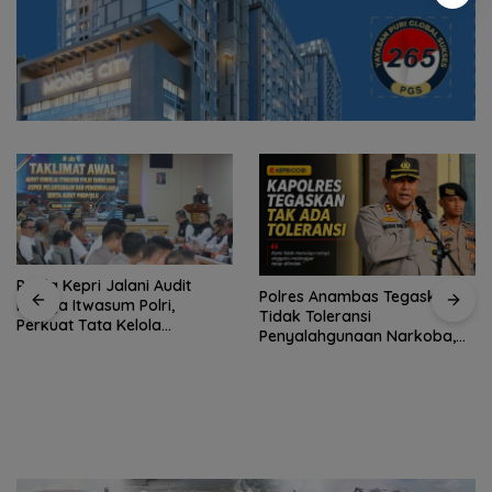
Polda Kepri Jalani Audit
Polres Anambas Tegaskan
Kinerja Itwasum Polri,
Tidak Toleransi
Perkuat Tata Kelola
Penyalahgunaan Narkoba,
Organisasi yang Profesional
Tiga Anggota Jalani
Pemeriksaan Internal