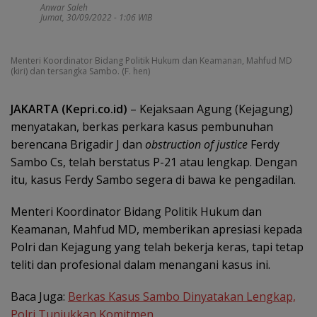
Anwar Saleh
Jumat, 30/09/2022 - 1:06 WIB
Menteri Koordinator Bidang Politik Hukum dan Keamanan, Mahfud MD
(kiri) dan tersangka Sambo. (F. hen)
JAKARTA (Kepri.co.id)
– Kejaksaan Agung (Kejagung)
menyatakan, berkas perkara kasus pembunuhan
berencana Brigadir J dan
obstruction of justice
Ferdy
Sambo Cs, telah berstatus P-21 atau lengkap. Dengan
itu, kasus Ferdy Sambo segera di bawa ke pengadilan.
Menteri Koordinator Bidang Politik Hukum dan
Keamanan, Mahfud MD, memberikan apresiasi kepada
Polri dan Kejagung yang telah bekerja keras, tapi tetap
teliti dan profesional dalam menangani kasus ini.
Baca Juga:
Berkas Kasus Sambo Dinyatakan Lengkap,
Polri Tunjukkan Komitmen