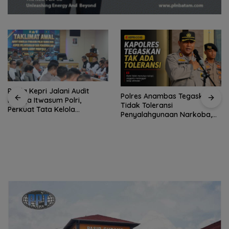
Polda Kepri Jalani Audit
Polres Anambas Tegaskan
Kinerja Itwasum Polri,
Tidak Toleransi
Perkuat Tata Kelola
Penyalahgunaan Narkoba,
Organisasi yang Profesional
Tiga Anggota Jalani
Pemeriksaan Internal