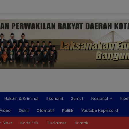
Hukum & Kriminal
Ekonomi
Sumut
Nasional
Inte
Video
Opini
Otomotif
Politik
Youtube Kepri.co.id
 Siber
Kode Etik
Disclaimer
Kontak