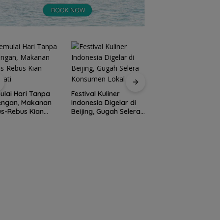
Perpaduan Kuliner
Nusantara dan Aks
ival Kuliner
Prodi Manajemen
Berbagi di Sunset
nesia Digelar di
Kuliner Politeknik
Ramadan
ing, Gugah Selera
Pariwisata Batam
sumen Lokal
Raih Akreditasi Unggul