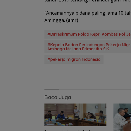
“Ancamannya pidana paling lama 10 tah
Amingga.
(amr)
#Dirreskrimum Polda Kepri Kombes Pol Jefr
#Kepala Badan Perlindungan Pekerja Migra
Amingga Meilana Primastito SIK
Perpaduan Kuliner
Nusantara dan Aksi
Grand Mercure
#pekerja migran Indonesia
Berbagi di Sunset
Centre Rayakan
Ramadan
Ramadan deng
Sentuhan Elegan
Pererat Silatura
Bersama Media,
Influencers, da
Panti Asuhan
Baca Juga