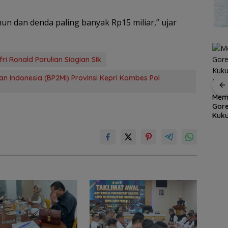
un dan denda paling banyak Rp15 miliar,” ujar
i Ronald Parulian Siagian SIk
n Indonesia (BP2MI) Provinsi Kepri Kombes Pol
Dapur Pesisir Resto,
Memulai Hari Tanpa
Fest
 Batam
Surga Seafood Baru
Gorengan, Makanan
Indo
di Tengah Kota Batam
Kukus-Rebus Kian
Beij
an
yang Wajib Dicoba
Diminati
Kon
,
hmi
n Anak