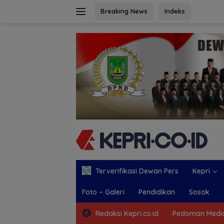
Langsung
Breaking News
Indeks
ke
konten
Terverifikasi Dewan Pers
Kepri
Foto – Galeri
Pendidikan
Sosok
Redaksi Kepri.co.id
Pedoman Media