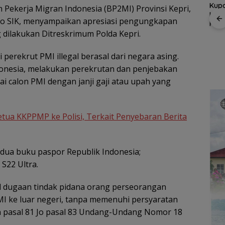
Kupon Wakaf Tunai,
 Pekerja Migran Indonesia (BP2MI) Provinsi Kepri,
Perkuat Sinergi
Pold
Inovasi BWI Batam
dengan DPRD dan
Audi
to SIK, menyampaikan apresiasi pengungkapan
Perluas Partisipasi
Pemko Batam, Siap
, Satu
Polr
 dilakukan Ditreskrimum Polda Kepri.
Masyarakat dalam
Berkontribusi untuk
 PWI
Kelo
Wakaf Produktif
Pembangunan Daerah
 KJK
yang
perekrut PMI illegal berasal dari negara asing.
ada
onesia, melakukan perekrutan dan penjebakan
i calon PMI dengan janji gaji atau upah yang
tua KKPPMP ke Polisi, Terkait Penyebaran Berita
dua buku paspor Republik Indonesia;
S22 Ultra.
al dugaan tindak pidana orang perseorangan
I ke luar negeri, tanpa memenuhi persyaratan
pasal 81 Jo pasal 83 Undang-Undang Nomor 18