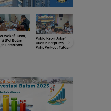
a Kepri Jalani
t Kinerja Itwasum
Jaksa Masuk Sekol
i, Perkuat Tata
Kejari Anambas
la Organisasi
Tanamkan Kesada
 Profesional
Polres Anambas
Hukum Sejak Dini d
Tegaskan Tidak
SDN 001 Tarempa
Toleransi
Penyalahgunaan
Narkoba, Tiga
Anggota Jalani
Pemeriksaan Internal