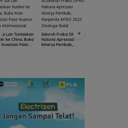
Kirim 4 Atlet, Bawa
Pulang 4 Medali:
ruh Fraksi DPRD
Pembuktian Skuad
na Apresiasi
Karate Natuna di
rja Pemkab,
Ekshibisi Popda
perda APBD 2025
Karimun
tujui Bulat
Raja Mustakim Aja
Masyarakat Natun
Perangi Hoaks dan
Perkuat Siskamling