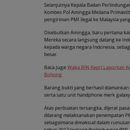
Selanjutnya Kepala Badan Perlindungan
Kombes Pol Amingga Meilana Primasti
Jaksa Masuk Sekolah,
Satu Atap Besar
pengiriman PMI ilegal ke Malaysia yang
Kejari Anambas
Garis Komando:
Tanamkan Kesadaran
Pusat Tegaskan
Disebutkan Amingga, baru pertama kali 
Hukum Sejak Dini di
Wajib Tunduk p
SDN 001 Tarempa
PWI Kepri
Mereka secara langsung datang ke Ind
kepada warga negara Indonesia, sebaga
besar.
Baca Juga:
Waka BIN Kepri Laporkan Ke
Bohong
Barang bukti yang berhasil diamankan 
serta satu unit handphone merk galaxy 
Atas perbuatan tersangka, dijerat pas
dilarang melaksanakan penempatan PM
sebagaimana dimaksud dalam rumusan 
tahun 2017 tentang Perlindungan PMI.