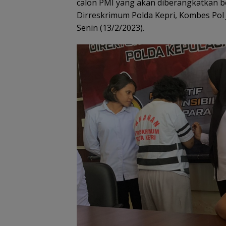
calon PMI yang akan diberangkatkan bek
Dirreskrimum Polda Kepri, Kombes Pol J
Senin (13/2/2023).
Ekspor Ikan Na
Tembus Rp1,2 Mil
Karantina Kepri:
Semua Dalam
Raja Mustakim Ajak
Keadaan Sehat
Masyarakat Natuna
Perangi Hoaks dan
Perkuat Siskamling