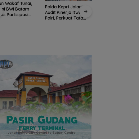
a Kepri Jalani
t Kinerja Itwasum
Jaksa Masuk Sekol
i, Perkuat Tata
Kejari Anambas
la Organisasi
Tanamkan Kesada
 Profesional
Polres Anambas
Hukum Sejak Dini d
Tegaskan Tidak
SDN 001 Tarempa
Toleransi
Penyalahgunaan
Narkoba, Tiga
Anggota Jalani
Pemeriksaan Internal