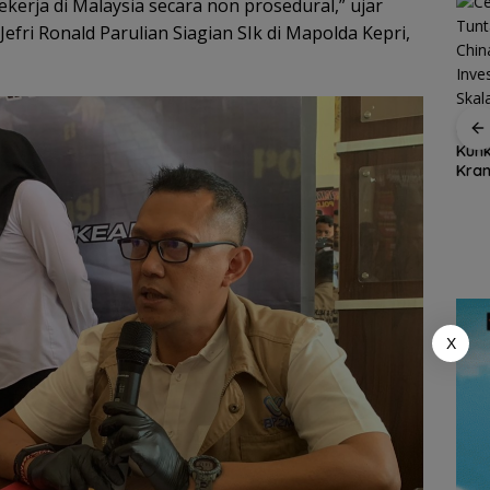
erja di Malaysia secara non prosedural,” ujar
efri Ronald Parulian Siagian SIk di Mapolda Kepri,
Dukung Ketahanan
Cen Sui Lan Tuntaskan
Selu
tuna
Pangan Daerah,
Kunker ke China, Buka
Natu
iar,
Bupati Natuna Dorong
Kran Investasi Pasir
Kine
Sinergi Percepatan
Kuarsa Skala
Ran
Reforma Agraria
Internasional
Dise
X