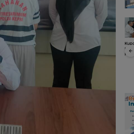
Perwara Indonesia
Kupon Wakaf Tunai,
Perkuat Sinergi
Pold
Inovasi BWI Batam
dengan DPRD dan
Audi
Perluas Partisipasi
Pemko Batam, Siap
, Satu
Polr
Masyarakat dalam
Berkontribusi untuk
 PWI
Kelo
Wakaf Produktif
Pembangunan Daerah
 KJK
yang
ada