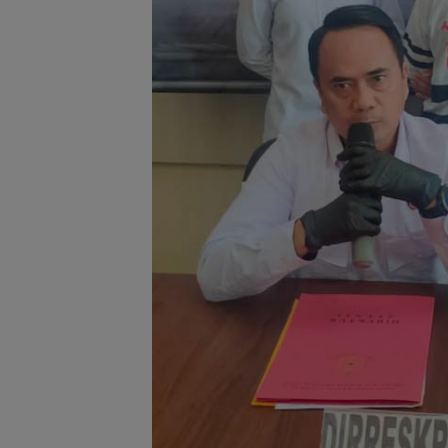
Jaksa Masuk Sekolah,
Satu Atap Besar
Kejari Anambas
Garis Komando:
Tanamkan Kesadaran
Pusat Tegaskan
Hukum Sejak Dini di
Wajib Tunduk p
SDN 001 Tarempa
PWI Kepri