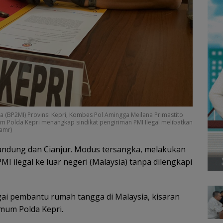
a (BP2MI) Provinsi Kepri, Kombes Pol Amingga Meilana Primastito
um Polda Kepri menangkap sindikat pengiriman PMI Ilegal melibatkan
 amr)
Bandung dan Cianjur. Modus tersangka, melakukan
ilegal ke luar negeri (Malaysia) tanpa dilengkapi
gai pembantu rumah tangga di Malaysia, kisaran
rimum Polda Kepri.
Perwara Indonesia