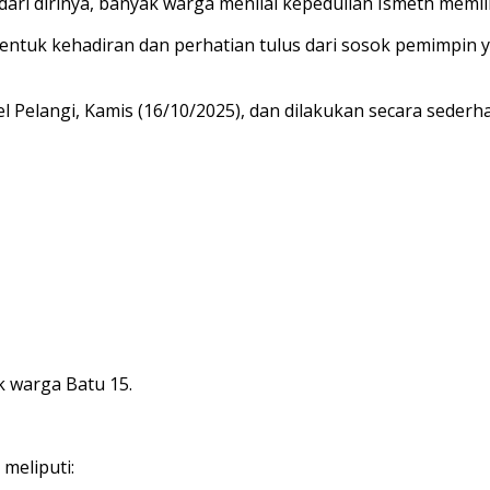
dari dirinya, banyak warga menilai kepedulian Ismeth memili
 bentuk kehadiran dan perhatian tulus dari sosok pemimpi
el Pelangi, Kamis (16/10/2025), dan dilakukan secara sede
 warga Batu 15.
 meliputi: