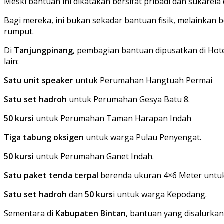
Meski bantuan ini dikatakan bersifat pribadi dan sukarela 
Bagi mereka, ini bukan sekadar bantuan fisik, melainkan
rumput.
Di
Tanjungpinang
, pembagian bantuan dipusatkan di Hot
lain:
Satu unit speaker
untuk Perumahan Hangtuah Permai
Satu set hadroh
untuk Perumahan Gesya Batu 8.
50 kursi
untuk Perumahan Taman Harapan Indah
Tiga tabung oksigen
untuk warga Pulau Penyengat.
50 kursi
untuk Perumahan Ganet Indah.
Satu paket tenda terpal
berenda ukuran 4×6 Meter untuk
Satu set hadroh
dan
50 kurs
i untuk warga Kepodang.
Sementara di
Kabupaten Bintan
, bantuan yang disalurkan