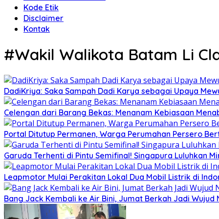
Kode Etik
Disclaimer
Kontak
#Wakil Walikota Batam Li Cl
DadiKriya: Saka Sampah Dadi Karya sebagai Upaya Mewu
Celengan dari Barang Bekas: Menanam Kebiasaan Menab
Portal Ditutup Permanen, Warga Perumahan Persero Bert
Garuda Terhenti di Pintu Semifinal! Singapura Luluhkan 
Leapmotor Mulai Perakitan Lokal Dua Mobil Listrik di Indo
Bang Jack Kembali ke Air Bini, Jumat Berkah Jadi Wujud