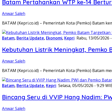
Batam Pertahankan WTP ke-14 Berturu
Anwar Saleh
BATAM (Kepri.co.id) – Pemerintah Kota (Pemko) Batam k
Batam
,
Berita Update
,
Ekonomi
,
Kepri
Rabu, 13/05/2026 -
Kebutuhan Listrik Meningkat, Pemko 
Anwar Saleh
BATAM (Kepri.co.id) – Pemerintah Kota (Pemko) Batam me
Batam
,
Berita Update
,
Kepri
Selasa, 05/05/2026 - 9:29 WI
Bincang Seru di VVIP Hang Nadim: P
Anwar Saleh