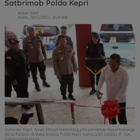
Satbrimob Polda Kepri
Anwar Saleh
Kamis, 29/12/2022 - 9:28 WIB
Gubernur Kepri, Ansar Ahmad memotong pita peresmian Rusun Keluarga
Abrip Partono di Mako Brimob Polda Kepri, Kamis (29/12/2022). (F. dok
humas polda kepri)