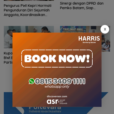
Sinergi dengan DPRD dan
Pengurus PWI Kepri Hormati
Pemko Batam, Siap
Pengunduran Diri Sejumlah
Berkontribusi untuk
Anggota, Koordinasikan
Pembangunan Daerah
Administrasi dengan PWI
Pusat
X
Kupon Wakaf Tunai, Inovasi
Polda Kepri Jalani Audit
BWI Batam Perluas
Kinerja Itwasum Polri,
Partisipasi Masyarakat
Perkuat Tata Kelola
dalam Wakaf Produktif
Organisasi yang Profesional