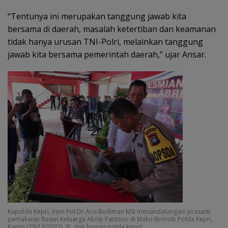
“Tentunya ini merupakan tanggung jawab kita
bersama di daerah, masalah ketertiban dan keamanan
tidak hanya urusan TNI-Polri, melainkan tanggung
jawab kita bersama pemerintah daerah,” ujar Ansar.
Kapolda Kepri, Irjen Pol Dr Aris Budiman MSi menandatangani prasasti
pemakaian Rusun Keluarga Abrip Partono di Mako Brimob Polda Kepri,
Kamis (29/12/2022). (F. dok humas polda kepri)