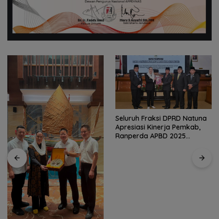
Seluruh Fraksi DPRD Natuna
Kirim 4 Atlet, Bawa Pulang 4
Apresiasi Kinerja Pemkab,
Medali: Pembuktian Skuad
Ranperda APBD 2025
Karate Natuna di Ekshibisi
Disetujui Bulat
Popda Karimun