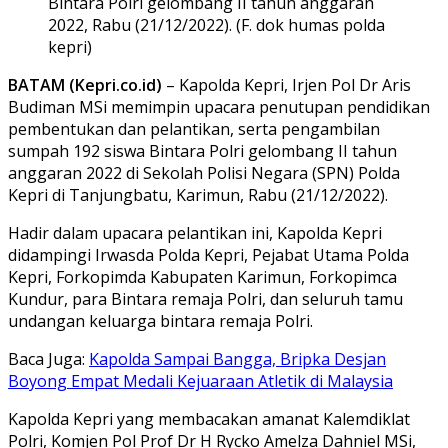
Bintara Polri gelombang II tahun anggaran
2022, Rabu (21/12/2022). (F. dok humas polda
kepri)
BATAM (Kepri.co.id)
– Kapolda Kepri, Irjen Pol Dr Aris
Budiman MSi memimpin upacara penutupan pendidikan
pembentukan dan pelantikan, serta pengambilan
sumpah 192 siswa Bintara Polri gelombang II tahun
anggaran 2022 di Sekolah Polisi Negara (SPN) Polda
Kepri di Tanjungbatu, Karimun, Rabu (21/12/2022).
Hadir dalam upacara pelantikan ini, Kapolda Kepri
didampingi Irwasda Polda Kepri, Pejabat Utama Polda
Kepri, Forkopimda Kabupaten Karimun, Forkopimca
Kundur, para Bintara remaja Polri, dan seluruh tamu
undangan keluarga bintara remaja Polri.
Baca Juga:
Kapolda Sampai Bangga, Bripka Desjan
Boyong Empat Medali Kejuaraan Atletik di Malaysia
Kapolda Kepri yang membacakan amanat Kalemdiklat
Polri, Komjen Pol Prof Dr H Rycko Amelza Dahniel MSi,