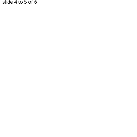
slide
5 to 6
of 6