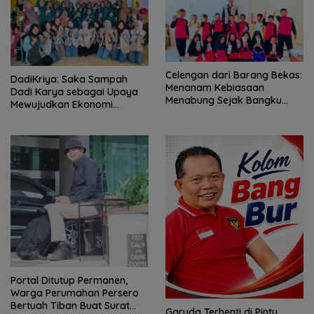
Celengan dari Barang Bekas:
DadiKriya: Saka Sampah
Menanam Kebiasaan
Dadi Karya sebagai Upaya
Menabung Sejak Bangku
Mewujudkan Ekonomi
Sekolah Dasar
Sirkular Masyarrakat Desa
Portal Ditutup Permanen,
Warga Perumahan Persero
Bertuah Tiban Buat Surat
Garuda Terhenti di Pintu