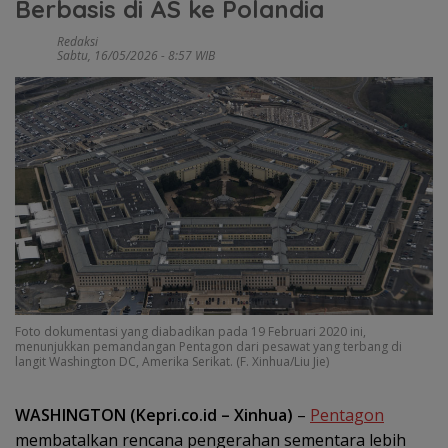
Berbasis di AS ke Polandia
Redaksi
Sabtu, 16/05/2026 - 8:57 WIB
Foto dokumentasi yang diabadikan pada 19 Februari 2020 ini,
menunjukkan pemandangan Pentagon dari pesawat yang terbang di
langit Washington DC, Amerika Serikat. (F. Xinhua/Liu Jie)
WASHINGTON (Kepri.co.id – Xinhua)
–
Pentagon
membatalkan rencana pengerahan sementara lebih