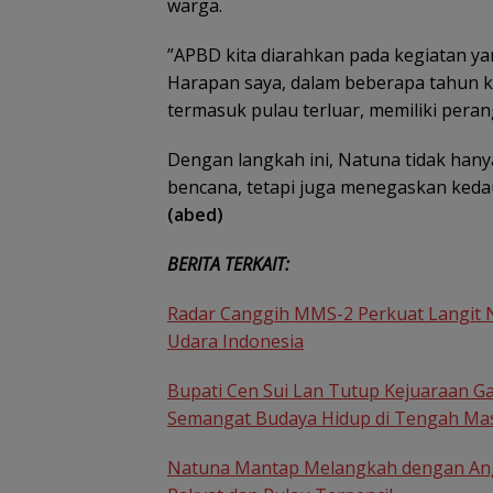
warga.
PWI Dorong
Penguatan
Keterbukaan
”APBD kita diarahkan pada kegiatan y
Informasi pada
Harapan saya, dalam beberapa tahun ke
Konsultasi Publi
Diskominfo Kepr
termasuk pulau terluar, memiliki pera
Dengan langkah ini, Natuna tidak ha
bencana, tetapi juga menegaskan kedau
(abed)
BERITA TERKAIT:
Radar Canggih MMS-2 Perkuat Langit N
Udara Indonesia
Bupati Cen Sui Lan Tutup Kejuaraan G
Semangat Budaya Hidup di Tengah Ma
Natuna Mantap Melangkah dengan Angg