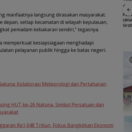
ang manfaatnya langsung dirasakan masyarakat.
BP Batam Perkuat
Bang Jack Kembali ke
PWI 
 Forum
Transparansi Layanan
Air Bini, Jumat Berkah
UKW
 depan, setiap kecamatan di wilayah kepulauan,
k
Pertanahan, Alokasi
Jadi Wujud Nyata
Grat
i
ngkat pemadam kebakaran sendiri,” tegasnya.
Tanah Reguler Segera
Kepedulian untuk
Terb
Hadir Melalui LMS
Warga
deng
Keta
nya memperkuat kesiapsiagaan menghadapi
latan pelayanan publik hingga ke batas negeri.
atuna: Kolaborasi Meteorologi dan Pertahanan
asing HUT ke-26 Natuna, Simbol Persatuan dan
syarakat
aran Rp1,048 Triliun, Fokus Bangkitkan Ekonomi