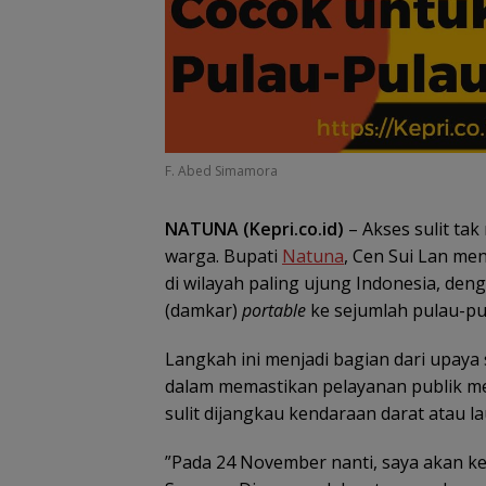
F. Abed Simamora
Raja Mustakim 
Masyarakat Na
NATUNA (Kepri.co.id)
– Akses sulit ta
Perangi Hoaks 
warga. Bupati
Natuna
, Cen Sui Lan m
Perkuat Siskaml
di wilayah paling ujung Indonesia, d
(damkar)
portable
ke sejumlah pulau-pu
Langkah ini menjadi bagian dari upaya
dalam memastikan pelayanan publik me
sulit dijangkau kendaraan darat atau la
”Pada 24 November nanti, saya akan kel