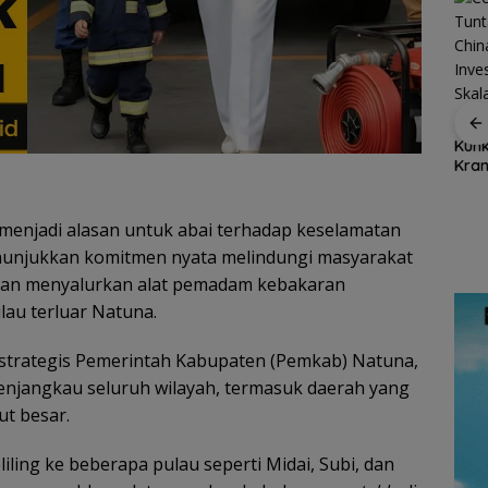
Dukung Ketahanan
Cen 
Ekspor Ikan Natuna
Pangan Daerah,
Kunk
Tembus Rp1,2 Miliar,
Bupati Natuna Dorong
Kran
Karantina Kepri:
Sinergi Percepatan
Kuar
Semua Dalam
Reforma Agraria
Inte
Ajak
Keadaan Sehat
tuna
k menjadi alasan untuk abai terhadap keselamatan
dan
enunjukkan komitmen nyata melindungi masyarakat
ing
engan menyalurkan alat pemadam kebakaran
lau terluar Natuna.
 strategis Pemerintah Kabupaten (Pemkab) Natuna,
njangkau seluruh wilayah, termasuk daerah yang
ut besar.
iling ke beberapa pulau seperti Midai, Subi, dan