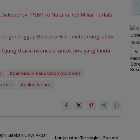
, Sekdaprov: PNBP ke Natuna Rp5 Miliar Terlalu
 Sinergi Tanggap Bencana Hidrometeorologi 2025
i Ujung Utara Indonesia, untuk Jiwa yang Rindu
er
Aksi
Dapur Pesisir Resto,
Memu
Grand Mercure Batam
et
Surga Seafood Baru
Gor
Centre Rayakan
di Tengah Kota Batam
Kuku
Ramadan dengan
d
#pemadam kebakaran (damkar)
yang Wajib Dicoba
Dimi
Sentuhan Elegan,
Pererat Silaturahmi
 kecil
#pulau terluar
Bersama Media,
Influencers, dan Anak
Panti Asuhan
Lanjut atau Tersingkir, Garuda