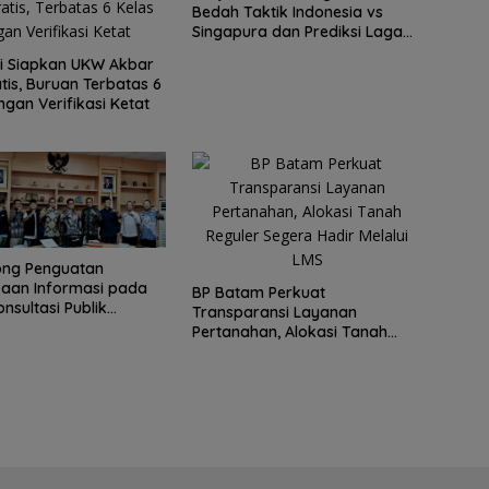
Bedah Taktik Indonesia vs
Singapura dan Prediksi Laga
Penentu Semifinal AFF
i Siapkan UKW Akbar
Championship 2026
tis, Buruan Terbatas 6
ngan Verifikasi Ketat
ong Penguatan
aan Informasi pada
BP Batam Perkuat
nsultasi Publik
Transparansi Layanan
fo Kepri
Pertanahan, Alokasi Tanah
Reguler Segera Hadir Melalui
LMS