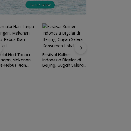
lai Hari Tanpa
Festival Kuliner
Prodi Manajemen
engan, Makanan
Indonesia Digelar di
Kuliner Politeknik
s-Rebus Kian
Beijing, Gugah Selera
Pariwisata Batam
nati
Konsumen Lokal
Raih Akreditasi Un