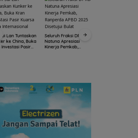
Kirim 4 Atlet, Bawa
Pulang 4 Medali:
Sui Lan Tuntaskan
Seluruh Fraksi DPRD
Pembuktian Skuad
er ke China, Buka
Natuna Apresiasi
Karate Natuna di
 Investasi Pasir
Kinerja Pemkab,
Ekshibisi Popda
sa Skala
Ranperda APBD 2025
Karimun
rnasional
Disetujui Bulat