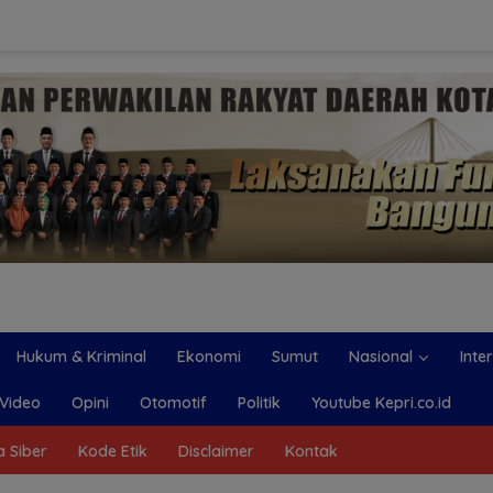
Hukum & Kriminal
Ekonomi
Sumut
Nasional
Inte
Video
Opini
Otomotif
Politik
Youtube Kepri.co.id
 Siber
Kode Etik
Disclaimer
Kontak