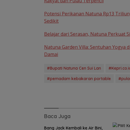
Rakyat dan Pulau Terpencil
Potensi Perikanan Natuna Rp13 Triliun
Sedikit
Belajar dari Serasan, Natuna Perkuat
Natuna Garden Villa: Sentuhan Yogya d
Perpaduan Kulin
Damai
Nusantara dan 
Berbagi di Suns
Ramadan
#Bupati Natuna Cen Sui Lan
#Kepri.co.i
#pemadam kebakaran portable
#pulau
Baca Juga
Bang Jack Kembali ke Air Bini,