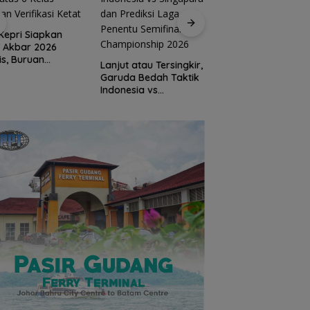
Kepri Siapkan
Hari Pertama
 Akbar 2026
Bertugas, Bang Ja
is, Buruan
Sambangi Warga A
Lanjut atau Tersingkir,
atas 6 Kelas
Bini dan Serap
Garuda Bedah Taktik
an Verifikasi
Aspirasi dari
Indonesia vs
t
Lapangan
Singapura dan
Prediksi Laga Penentu
Semifinal AFF
Championship 2026