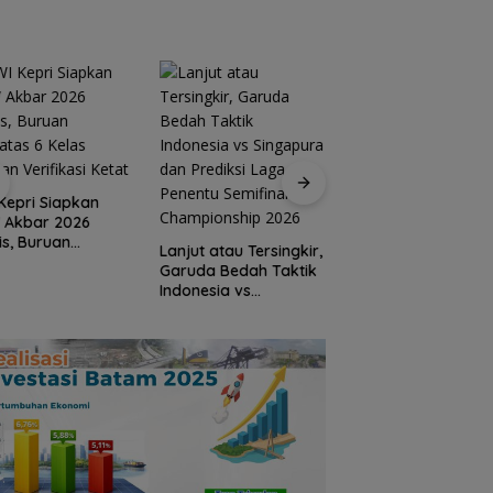
Kepri Siapkan
Hari Pertama
 Akbar 2026
Bertugas, Bang Ja
is, Buruan
Sambangi Warga A
Lanjut atau Tersingkir,
atas 6 Kelas
Bini dan Serap
Garuda Bedah Taktik
an Verifikasi
Aspirasi dari
Indonesia vs
t
Lapangan
Singapura dan
Prediksi Laga Penentu
Semifinal AFF
Championship 2026