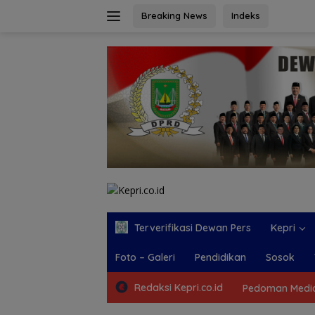
Langsung
Breaking News
Indeks
ke
konten
Terverifikasi Dewan Pers
Kepri
Foto – Galeri
Pendidikan
Sosok
Redaksi Kepri.co.id
Pedoman Media