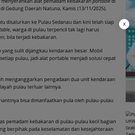
nya menyerahkan alat pemadam kebakaran
portable
di
 di Gedung Daerah Natuna, Kamis (13/11/2025).
lu disalurkan ke Pulau Sedanau dan kini telah siap
X
table
, warga di pulau terpencil tak lagi harus
 bila terjadi kebakaran.
 yang sulit dijangkau kendaraan besar. Mobil
iap pulau, jadi alat portable menjadi solusi cepat
lah menganggarkan pengadaan dua unit kendaraan
ayah pulau terluar lainnya.
 nantinya bisa dimanfaatkan pula oleh pulau-pulau
tas pemadam kebakaran di pulau-pulau kecil bagian
ang berpihak pada keselamatan dan kesejahteraan