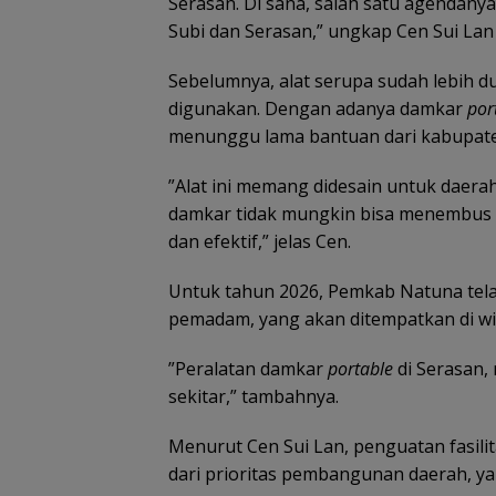
Serasan. Di sana, salah satu agenda
Subi dan Serasan,” ungkap Cen Sui Lan
Sebelumnya, alat serupa sudah lebih du
digunakan. Dengan adanya damkar
por
menunggu lama bantuan dari kabupaten,
”Alat ini memang didesain untuk daerah
damkar tidak mungkin bisa menembus set
dan efektif,” jelas Cen.
Untuk tahun 2026, Pemkab Natuna te
pemadam, yang akan ditempatkan di wil
”Peralatan damkar
portable
di Serasan,
sekitar,” tambahnya.
Menurut Cen Sui Lan, penguatan fasili
dari prioritas pembangunan daerah, y