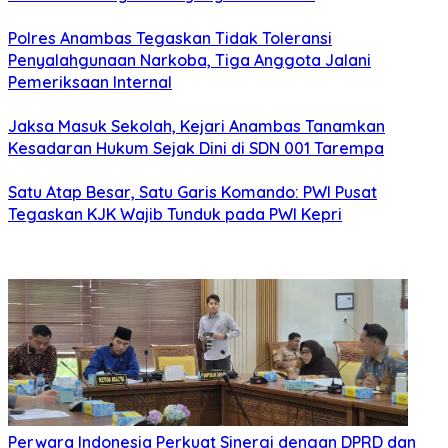
Polres Anambas Tegaskan Tidak Toleransi
Penyalahgunaan Narkoba, Tiga Anggota Jalani
Pemeriksaan Internal
Jaksa Masuk Sekolah, Kejari Anambas Tanamkan
Kesadaran Hukum Sejak Dini di SDN 001 Tarempa
Satu Atap Besar, Satu Garis Komando: PWI Pusat
Tegaskan KJK Wajib Tunduk pada PWI Kepri
Perwara Indonesia Perkuat Sinergi dengan DPRD dan