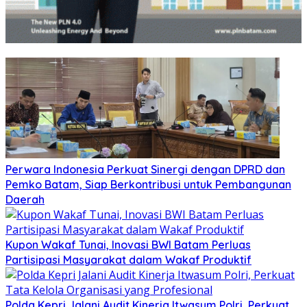
Perwara Indonesia Perkuat Sinergi dengan DPRD dan
Pemko Batam, Siap Berkontribusi untuk Pembangunan
Daerah
Kupon Wakaf Tunai, Inovasi BWI Batam Perluas
Partisipasi Masyarakat dalam Wakaf Produktif
Polda Kepri Jalani Audit Kinerja Itwasum Polri, Perkuat