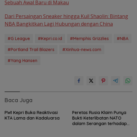
Sebuah Awal Baru di Makau
Dari Persaingan Sneaker hingga Kuil Shaolin: Bintang
NBA Bangkitkan Lagi Hubungan dengan China
#G League
#Kepri.co.id
#Memphis Grizzlies
#NBA
#Portland Trail Blazers
#Xinhua-news.com
#Yang Hansen
Baca Juga
PWI Kepri Buka Reaktivasi
Peretas Rusia Klaim Punya
KTA Lama dan Kadaluarsa
Bukti Keterlibatan NATO
dalam Serangan terhadap
Wilayah Rusia