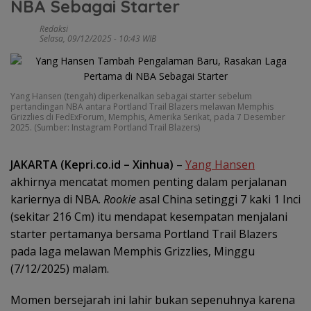
NBA Sebagai Starter
Redaksi
Selasa, 09/12/2025 - 10:43 WIB
Yang Hansen (tengah) diperkenalkan sebagai starter sebelum
pertandingan NBA antara Portland Trail Blazers melawan Memphis
Grizzlies di FedExForum, Memphis, Amerika Serikat, pada 7 Desember
2025. (Sumber: Instagram Portland Trail Blazers)
JAKARTA (Kepri.co.id – Xinhua)
–
Yang Hansen
akhirnya mencatat momen penting dalam perjalanan
kariernya di NBA.
Rookie
asal China setinggi 7 kaki 1 Inci
(sekitar 216 Cm) itu mendapat kesempatan menjalani
starter pertamanya bersama Portland Trail Blazers
pada laga melawan Memphis Grizzlies, Minggu
(7/12/2025) malam.
Momen bersejarah ini lahir bukan sepenuhnya karena