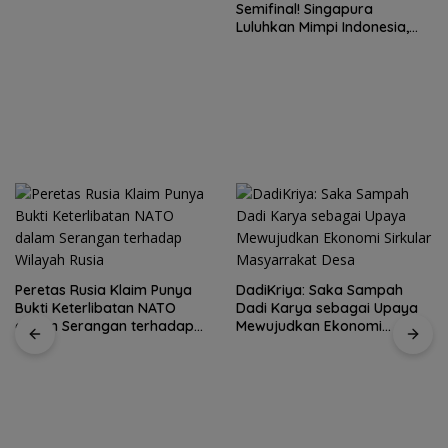
Semifinal! Singapura
Luluhkan Mimpi Indonesia,
Vietnam Perkasa Sapu
Takhta Grup A
a Klaim Punya
DadiKriya: Saka Sampah
Celengan dari
ibatan NATO
Dadi Karya sebagai Upaya
Menanam Keb
gan terhadap
Mewujudkan Ekonomi
Menabung Se
a
Sirkular Masyarrakat Desa
Sekolah Dasa