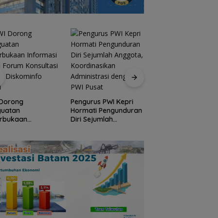
 Dorong
Pengurus PWI Kepri
Perwara Indonesia
guatan
Hormati Pengunduran
Perkuat Sinergi
erbukaan
Diri Sejumlah
dengan DPRD dan
rmasi pada Forum
Anggota,
Pemko Batam, Sia
ultasi Publik
Koordinasikan
Berkontribusi untu
ominfo Kepri
Administrasi dengan
Pembangunan Dae
PWI Pusat