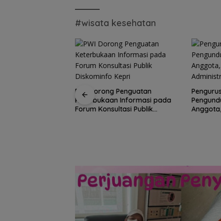
#wisata kesehatan
PWI Dorong Penguatan
Pengurus
Keterbukaan Informasi pada
Pengundu
a Bertugas, Bang
Forum Konsultasi Publik
Anggota,
gi Warga Air Bini
Diskominfo Kepri
Administ
pirasi dari