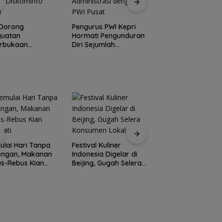
 Dorong
Pengurus PWI Kepri
Perwara Indonesia
guatan
Hormati Pengunduran
Perkuat Sinergi
erbukaan
Diri Sejumlah
dengan DPRD dan
rmasi pada Forum
Anggota,
Pemko Batam, Sia
ultasi Publik
Koordinasikan
Berkontribusi untu
ominfo Kepri
Administrasi dengan
Pembangunan Dae
PWI Pusat
lai Hari Tanpa
Festival Kuliner
Prodi Manajemen
engan, Makanan
Indonesia Digelar di
Kuliner Politeknik
s-Rebus Kian
Beijing, Gugah Selera
Pariwisata Batam
nati
Konsumen Lokal
Raih Akreditasi Un