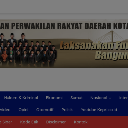
Hukum & Kriminal
Ekonomi
Sumut
Nasional
Inte
Video
Opini
Otomotif
Politik
Youtube Kepri.co.id
 Siber
Kode Etik
Disclaimer
Kontak