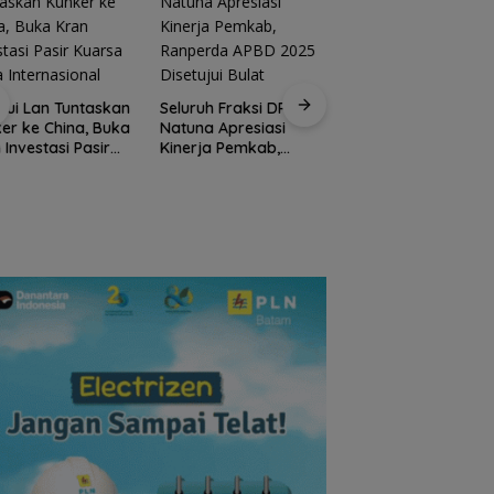
Kirim 4 Atlet, Bawa
Pulang 4 Medali:
Sui Lan Tuntaskan
Seluruh Fraksi DPRD
Pembuktian Skuad
er ke China, Buka
Natuna Apresiasi
Karate Natuna di
 Investasi Pasir
Kinerja Pemkab,
Ekshibisi Popda
sa Skala
Ranperda APBD 2025
Karimun
rnasional
Disetujui Bulat