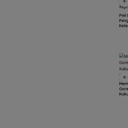
Hari Pertama
tam
Bertugas, Bang Jack
asi
Polda Kepri Jalani
Sambangi Warga Air
lam
Audit Kinerja Itwasum
PWI
Bini dan Serap
f
Polri, Perkuat Tata
Pen
Aspirasi dari
Kelola Organisasi
Ket
Lapangan
yang Profesional
Info
Kons
Disk
er
Aksi
Dapur Pesisir Resto,
Memu
Grand Mercure Batam
et
Surga Seafood Baru
Gor
Centre Rayakan
di Tengah Kota Batam
Kuku
Ramadan dengan
yang Wajib Dicoba
Dimi
Sentuhan Elegan,
Pererat Silaturahmi
Bersama Media,
Influencers, dan Anak
Panti Asuhan