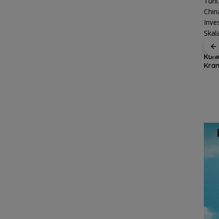
Dukung Ketahanan
Cen 
Ekspor Ikan Natuna
Pangan Daerah,
Kunk
Tembus Rp1,2 Miliar,
Bupati Natuna Dorong
Kran
Karantina Kepri:
Sinergi Percepatan
Kuar
Semua Dalam
Reforma Agraria
Inte
Ajak
Keadaan Sehat
tuna
dan
ing