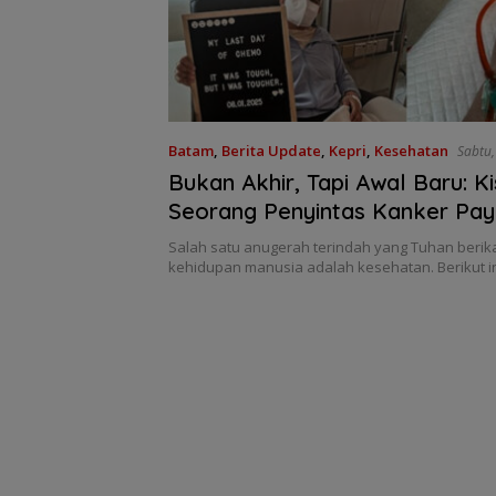
Batam
,
Berita Update
,
Kepri
,
Kesehatan
Sabtu,
Kupon Wakaf Tu
12:27 WIB
Bukan Akhir, Tapi Awal Baru: K
Inovasi BWI Ba
Perluas Partisip
Seorang Penyintas Kanker Pa
Masyarakat da
Wakaf Produkti
Salah satu anugerah terindah yang Tuhan beri
kehidupan manusia adalah kesehatan. Berikut i