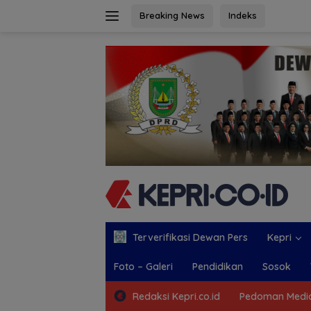
Langsung
Breaking News
Indeks
ke
konten
Terverifikasi Dewan Pers
Kepri
Foto – Galeri
Pendidikan
Sosok
Redaksi Kepri.co.id
Pedoman Media