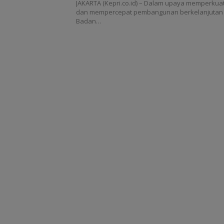
JAKARTA (Kepri.co.id) – Dalam upaya memperkuat 
dan mempercepat pembangunan berkelanjutan 
Badan…
Perwara Indone
Perkuat Sinergi
dengan DPRD d
Pemko Batam, S
Berkontribusi u
Pembangunan 