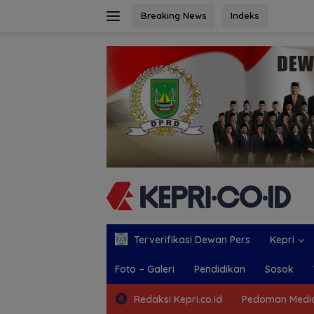
Langsung
Breaking News
Indeks
ke
konten
Terverifikasi Dewan Pers
Kepri
Foto – Galeri
Pendidikan
Sosok
Redaksi Kepri.co.id
Pedoman Media