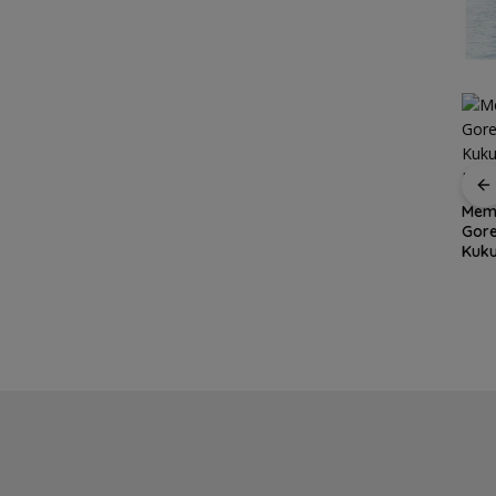
er
Aksi
Dapur Pesisir Resto,
Memu
Grand Mercure Batam
et
Surga Seafood Baru
Gor
Centre Rayakan
di Tengah Kota Batam
Kuku
Ramadan dengan
yang Wajib Dicoba
Dimi
Sentuhan Elegan,
Pererat Silaturahmi
Bersama Media,
Influencers, dan Anak
Panti Asuhan