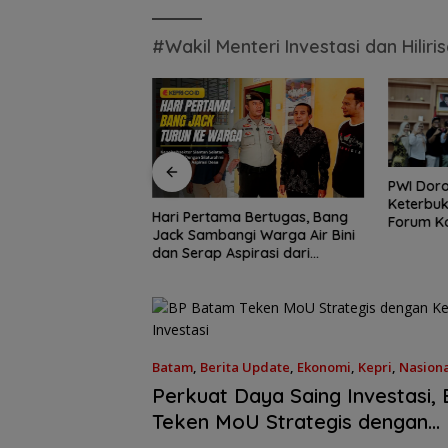
#Wakil Menteri Investasi dan Hili
PWI Dor
Keterbuk
Tersingkir, Garuda
Hari Pertama Bertugas, Bang
Forum Ko
k Indonesia vs
Jack Sambangi Warga Air Bini
Diskomin
an Prediksi Laga
dan Serap Aspirasi dari
final AFF
Lapangan
ip 2026
Batam
,
Berita Update
,
Ekonomi
,
Kepri
,
Nasiona
24/06/2025 - 11:08 WIB
Perkuat Daya Saing Investasi,
Teken MoU Strategis dengan
Kementerian Investasi