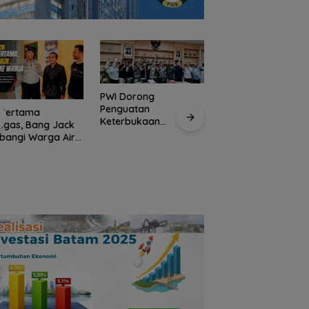
PWI Dorong
Penguatan
 Pertama
Keterbukaan
ugas, Bang Jack
Informasi pada Forum
bangi Warga Air
Pengurus PWI Kepr
Konsultasi Publik
 dan Serap
Hormati Pengundu
Diskominfo Kepri
rasi dari
Diri Sejumlah
angan
Anggota,
Koordinasikan
Administrasi deng
PWI Pusat