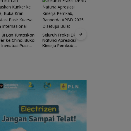
Kirim 4 Atlet, Bawa
Pulang 4 Medali:
Sui Lan Tuntaskan
Seluruh Fraksi DPRD
Pembuktian Skuad
er ke China, Buka
Natuna Apresiasi
Karate Natuna di
 Investasi Pasir
Kinerja Pemkab,
Ekshibisi Popda
sa Skala
Ranperda APBD 2025
Karimun
rnasional
Disetujui Bulat