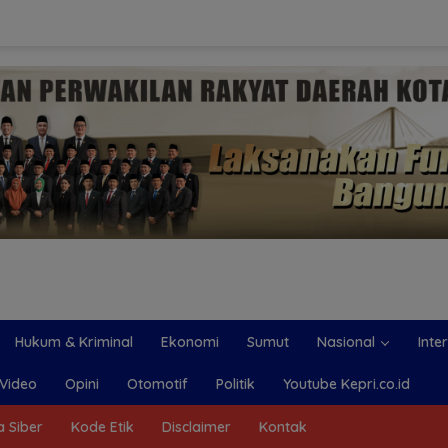
Hukum & Kriminal
Ekonomi
Sumut
Nasional
Inte
Video
Opini
Otomotif
Politik
Youtube Kepri.co.id
 Siber
Kode Etik
Disclaimer
Kontak