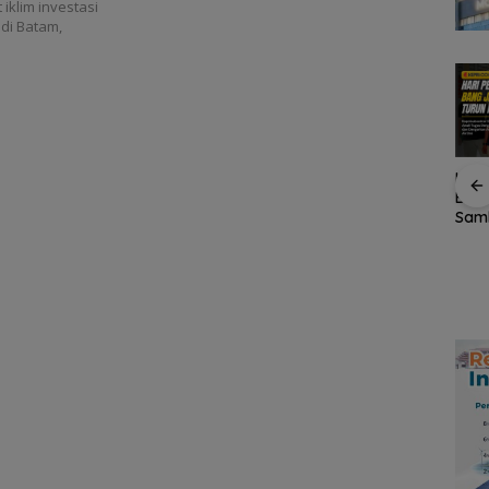
iklim investasi
di Batam,
sia
Kupon Wakaf Tunai,
Hari
Inovasi BWI Batam
an
Bert
Perluas Partisipasi
iap
Sam
Masyarakat dalam
ntuk
Bini
Wakaf Produktif
Daerah
Lanjut atau Tersingkir,
Aspi
Garuda Bedah Taktik
Lap
Indonesia vs
Singapura dan
Prediksi Laga Penentu
Semifinal AFF
Championship 2026