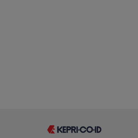
Perpaduan Kulin
Nusantara dan 
Berbagi di Suns
Ramadan