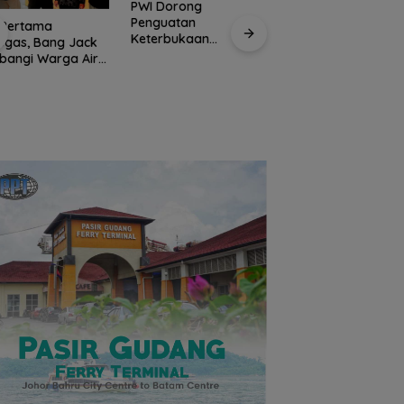
PWI Dorong
Penguatan
 Pertama
Keterbukaan
ugas, Bang Jack
Informasi pada Forum
bangi Warga Air
Pengurus PWI Kepr
Konsultasi Publik
 dan Serap
Hormati Pengundu
Diskominfo Kepri
rasi dari
Diri Sejumlah
angan
Anggota,
Koordinasikan
Administrasi deng
PWI Pusat