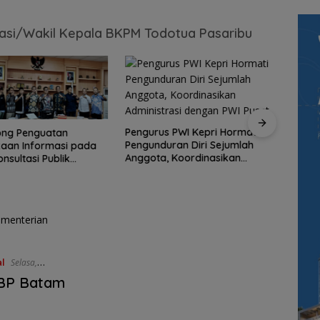
risasi/Wakil Kepala BKPM Todotua Pasaribu
Perwa
Pengurus PWI Kepri Hormati
ong Penguatan
Sine
Pengunduran Diri Sejumlah
aan Informasi pada
Pemk
Anggota, Koordinasikan
nsultasi Publik
Berko
Administrasi dengan PWI Pusat
fo Kepri
Pemb
l
Selasa,
 BP Batam