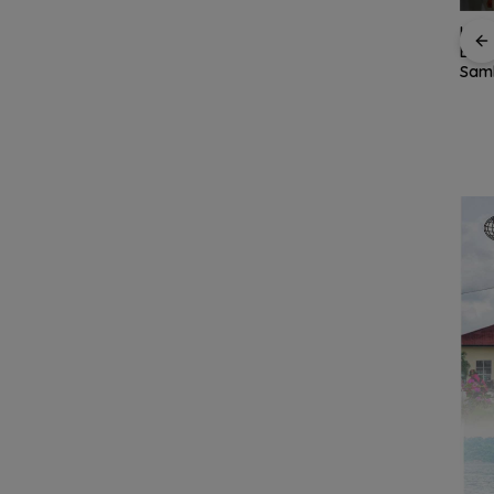
Kupon Wakaf Tunai,
Hari
Inovasi BWI Batam
an
Bert
Perluas Partisipasi
iap
Sam
Masyarakat dalam
ntuk
Bini
Wakaf Produktif
Daerah
Lanjut atau Tersingkir,
Aspi
Garuda Bedah Taktik
Lap
Indonesia vs
Singapura dan
Prediksi Laga Penentu
Semifinal AFF
Championship 2026