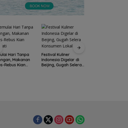
lai Hari Tanpa
Festival Kuliner
Prodi Manajemen
engan, Makanan
Indonesia Digelar di
Kuliner Politeknik
s-Rebus Kian
Beijing, Gugah Selera
Pariwisata Batam
nati
Konsumen Lokal
Raih Akreditasi Un