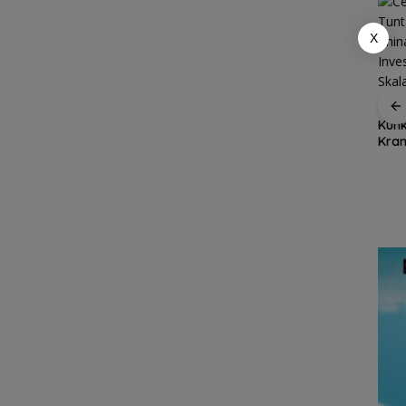
X
Dukung Ketahanan
Cen 
Ekspor Ikan Natuna
Pangan Daerah,
Kunk
Tembus Rp1,2 Miliar,
Bupati Natuna Dorong
Kran
Karantina Kepri:
Sinergi Percepatan
Kuar
Semua Dalam
Reforma Agraria
Inte
Ajak
Keadaan Sehat
tuna
dan
ing