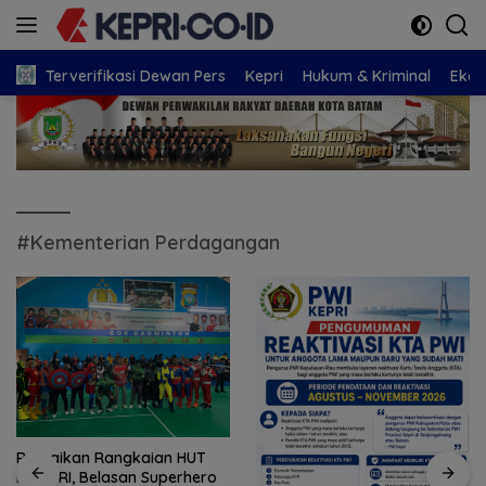
Langsung
ke
konten
Terverifikasi Dewan Pers
Kepri
Hukum & Kriminal
Eko
#Kementerian Perdagangan
Ramaikan Rangkaian HUT
ke-81 RI, Belasan Superhero