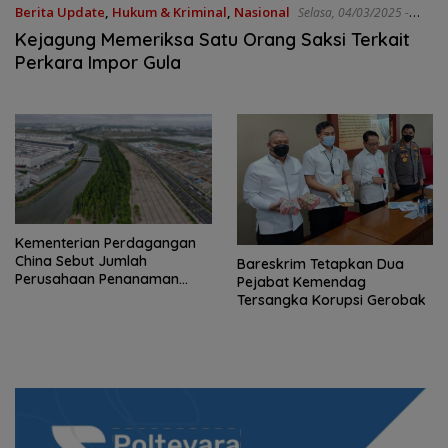
Berita Update
,
Hukum & Kriminal
,
Nasional
Selasa, 04/03/2025 -
12:32 WIB
Kejagung Memeriksa Satu Orang Saksi Terkait
Perkara Impor Gula
Kementerian Perdagangan
China Sebut Jumlah
Bareskrim Tetapkan Dua
Perusahaan Penanaman
Pejabat Kemendag
Modal Asing di China Terus
Tersangka Korupsi Gerobak
Bertambah