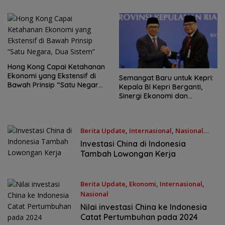
Hong Kong Capai Ketahanan
Ekonomi yang Ekstensif di
Semangat Baru untuk Kepri:
Bawah Prinsip “Satu Negara,
Kepala BI Kepri Berganti,
Dua Sistem”
Sinergi Ekonomi dan
Digitalisasi Siap Diperkuat
Berita Update
,
Internasional
,
Nasional
Jumat, 23/05/2025 - 4:55 WIB
Investasi China di Indonesia
Tambah Lowongan Kerja
Berita Update
,
Ekonomi
,
Internasional
,
Nasional
Senin, 03/02/2025 - 1:26 WIB
Nilai investasi China ke Indonesia
Catat Pertumbuhan pada 2024