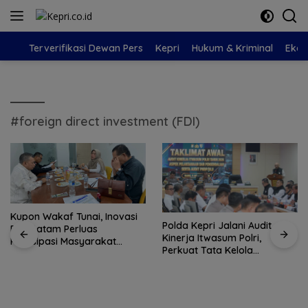
Langsung
ke
konten
Terverifikasi Dewan Pers
Kepri
Hukum & Kriminal
Eko
#foreign direct investment (FDI)
Kupon Wakaf Tunai, Inovasi
Polda Kepri Jalani Audit
BWI Batam Perluas
Kinerja Itwasum Polri,
Partisipasi Masyarakat
Perkuat Tata Kelola
dalam Wakaf Produktif
Organisasi yang Profesional