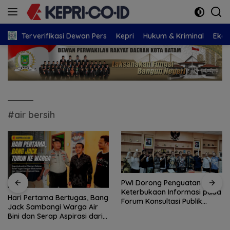
Langsung
ke
konten
Terverifikasi Dewan Pers
Kepri
Hukum & Kriminal
Eko
#air bersih
PWI Dorong Penguatan
Keterbukaan Informasi pada
Hari Pertama Bertugas, Bang
Forum Konsultasi Publik
Jack Sambangi Warga Air
Diskominfo Kepri
Bini dan Serap Aspirasi dari
Lapangan