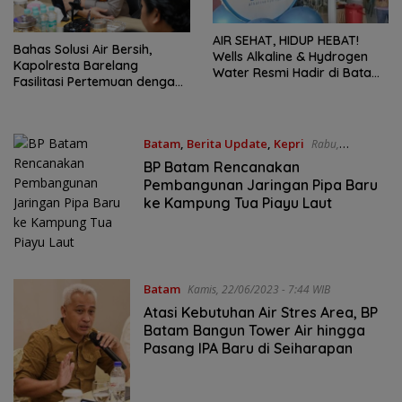
AIR SEHAT, HIDUP HEBAT!
Bahas Solusi Air Bersih,
Wells Alkaline & Hydrogen
Kapolresta Barelang
Water Resmi Hadir di Batam
Fasilitasi Pertemuan dengan
Center – Promo Spesial &
Ketua RT/RW
Gratis Pemasangan!
Tanjungsengkuang dan
Batuampar
Batam
,
Berita Update
,
Kepri
Rabu,
07/05/2025 - 4:45 WIB
BP Batam Rencanakan
Pembangunan Jaringan Pipa Baru
ke Kampung Tua Piayu Laut
Batam
Kamis, 22/06/2023 - 7:44 WIB
Atasi Kebutuhan Air Stres Area, BP
Batam Bangun Tower Air hingga
Pasang IPA Baru di Seiharapan