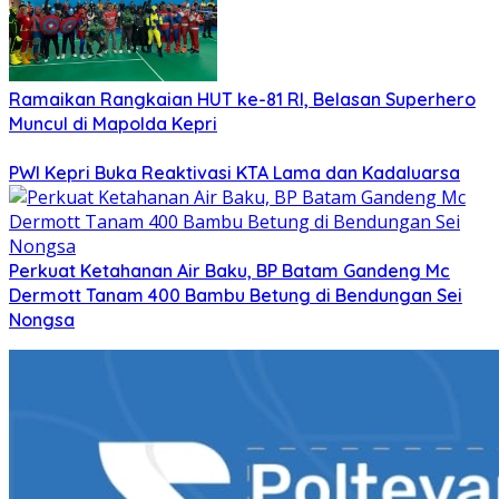
Ramaikan Rangkaian HUT ke-81 RI, Belasan Superhero
Muncul di Mapolda Kepri
PWI Kepri Buka Reaktivasi KTA Lama dan Kadaluarsa
Perkuat Ketahanan Air Baku, BP Batam Gandeng Mc
Dermott Tanam 400 Bambu Betung di Bendungan Sei
Nongsa