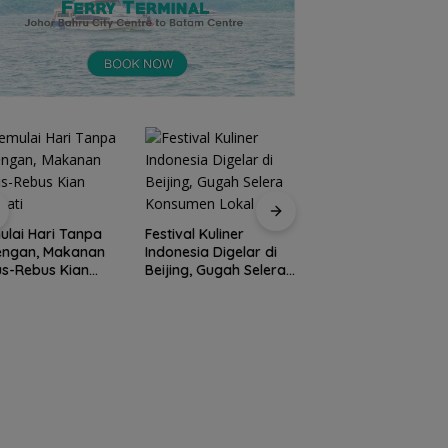
lai Hari Tanpa
Festival Kuliner
Prodi Manajemen
engan, Makanan
Indonesia Digelar di
Kuliner Politeknik
s-Rebus Kian
Beijing, Gugah Selera
Pariwisata Batam
nati
Konsumen Lokal
Raih Akreditasi Un