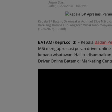
Anwar Saleh
Rabu, 13/05/2026 - 1:49 WIB
Jaksa Masuk Se
Kejari Anambas
Kepala BP Batam, Dr Amsakar Achmad SSos MSi di
Tanamkan Kesa
Barelang, Kombes Pol Anggoro Wicaksono menyambut
Hukum Sejak Din
(12/5/2026). (F. Rud)
SDN 001 Tarem
BATAM (Kepri.co.id)
– Kepala
Badan Pe
MSi mengapresiasi peran driver onlin
kepada wisatawan. Hal itu disampaikan
Driver Online Batam di Marketing Centr