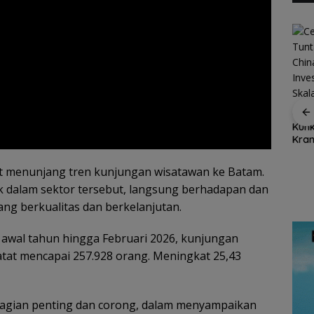
Dukung Ketahanan
Cen 
Ekspor Ikan Natuna
Pangan Daerah,
Kunk
Tembus Rp1,2 Miliar,
Bupati Natuna Dorong
Kran
Karantina Kepri:
Sinergi Percepatan
Kuar
Semua Dalam
Reforma Agraria
Inte
Ajak
rut menunjang tren kunjungan wisatawan ke Batam.
Keadaan Sehat
tuna
uk dalam sektor tersebut, langsung berhadapan dan
dan
ing
ng berkualitas dan berkelanjutan.
di awal tahun hingga Februari 2026, kunjungan
tat mencapai 257.928 orang. Meningkat 25,43
bagian penting dan corong, dalam menyampaikan