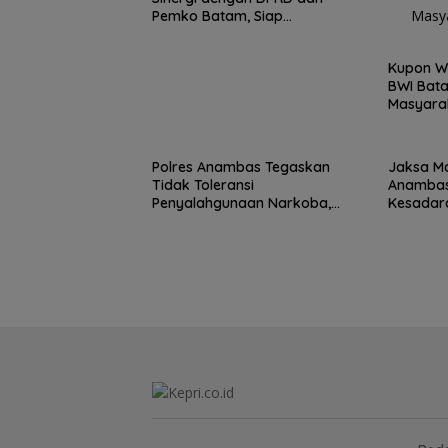
Pemko Batam, Siap
Berkontribusi untuk
Pembangunan Daerah
Kupon Wa
BWI Bata
Masyara
Produkti
Polres Anambas Tegaskan
Jaksa Ma
Tidak Toleransi
Anamba
Penyalahgunaan Narkoba,
Kesadara
Tiga Anggota Jalani
SDN 001
Pemeriksaan Internal