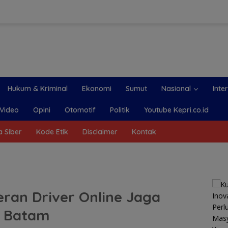
Hukum & Kriminal
Ekonomi
Sumut
Nasional
Inte
Video
Opini
Otomotif
Politik
Youtube Kepri.co.id
 Siber
Kode Etik
Disclaimer
Kontak
eran Driver Online Jaga
a Batam