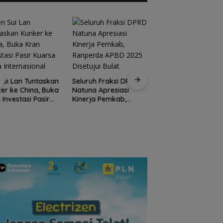
Kirim 4 Atlet, Bawa
Pulang 4 Medali:
Sui Lan Tuntaskan
Seluruh Fraksi DPRD
Pembuktian Skuad
er ke China, Buka
Natuna Apresiasi
Karate Natuna di
 Investasi Pasir
Kinerja Pemkab,
Ekshibisi Popda
sa Skala
Ranperda APBD 2025
Karimun
rnasional
Disetujui Bulat