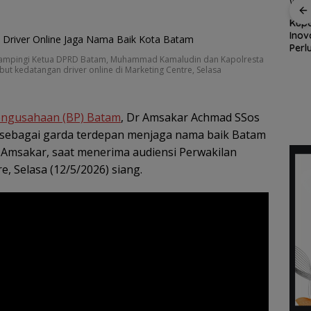
Satu Atap Besar, Satu
Kupo
Garis Komando: PWI
Inov
kolah,
Perwara Indonesia
Pusat Tegaskan KJK
Perl
Perkuat Sinergi
dampingi Ketua DPRD Batam, Muhammad Kamaludin dan Kapolresta
Wajib Tunduk pada
Mas
daran
dengan DPRD dan
 kedatangan driver online di Marketing Centre, Selasa
PWI Kepri
Waka
i di
Pemko Batam, Siap
pa
Berkontribusi untuk
Pembangunan Daerah
ngusahaan (BP) Batam
, Dr Amsakar Achmad SSos
e sebagai garda terdepan menjaga nama baik Batam
 Amsakar, saat menerima audiensi Perwakilan
e, Selasa (12/5/2026) siang.