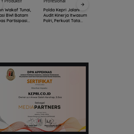
n Wakaf Tunai,
Polda Kepri Jalani
asi BWI Batam
Audit Kinerja Itwasum
uas Partisipasi
Polri, Perkuat Tata
Polres Anambas
yarakat dalam
Kelola Organisasi
Tegaskan Tidak
f Produktif
yang Profesional
Toleransi
Penyalahgunaan
Narkoba, Tiga
Anggota Jalani
Pemeriksaan Intern