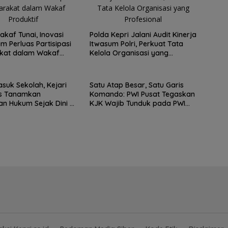
kaf Tunai, Inovasi
Polda Kepri Jalani Audit Kinerja
m Perluas Partisipasi
Itwasum Polri, Perkuat Tata
kat dalam Wakaf
Kelola Organisasi yang
f
Profesional
suk Sekolah, Kejari
Satu Atap Besar, Satu Garis
s Tanamkan
Komando: PWI Pusat Tegaskan
n Hukum Sejak Dini di
KJK Wajib Tunduk pada PWI
 Tarempa
Kepri