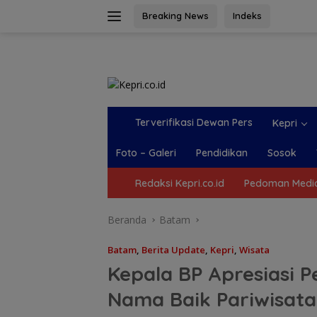
Langsung
Breaking News
Indeks
ke
konten
Terverifikasi Dewan Pers
Kepri
Foto – Galeri
Pendidikan
Sosok
Redaksi Kepri.co.id
Pedoman Media
Beranda
Batam
Batam
,
Berita Update
,
Kepri
,
Wisata
Kepala BP Apresiasi P
Nama Baik Pariwisat