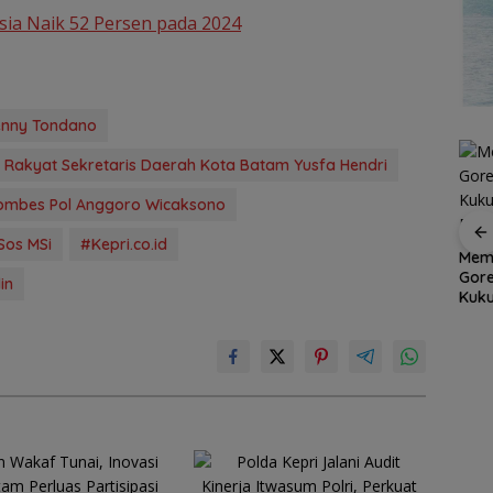
ia Naik 52 Persen pada 2024
enny Tondano
 Rakyat Sekretaris Daerah Kota Batam Yusfa Hendri
Kombes Pol Anggoro Wicaksono
er
Sos MSi
#Kepri.co.id
Aksi
Dapur Pesisir Resto,
Memu
Grand Mercure Batam
et
Surga Seafood Baru
Gor
Centre Rayakan
in
di Tengah Kota Batam
Kuku
Ramadan dengan
yang Wajib Dicoba
Dimi
Sentuhan Elegan,
Pererat Silaturahmi
Bersama Media,
Influencers, dan Anak
Panti Asuhan