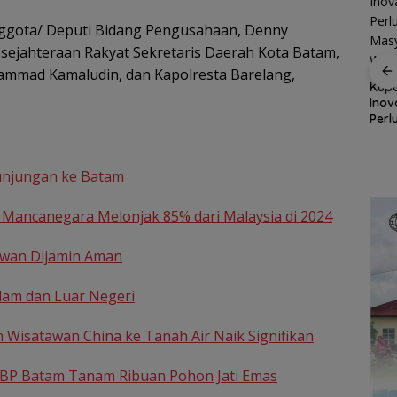
nggota/ Deputi Bidang Pengusahaan, Denny
sejahteraan Rakyat Sekretaris Daerah Kota Batam,
ammad Kamaludin, dan Kapolresta Barelang,
Satu Atap Besar, Satu
Kupo
Garis Komando: PWI
Inov
kolah,
Perwara Indonesia
Pusat Tegaskan KJK
Perl
Perkuat Sinergi
Wajib Tunduk pada
Mas
daran
dengan DPRD dan
PWI Kepri
Waka
i di
Pemko Batam, Siap
pa
Berkontribusi untuk
unjungan ke Batam
Pembangunan Daerah
Mancanegara Melonjak 85% dari Malaysia di 2024
awan Dijamin Aman
lam dan Luar Negeri
Wisatawan China ke Tanah Air Naik Signifikan
 BP Batam Tanam Ribuan Pohon Jati Emas