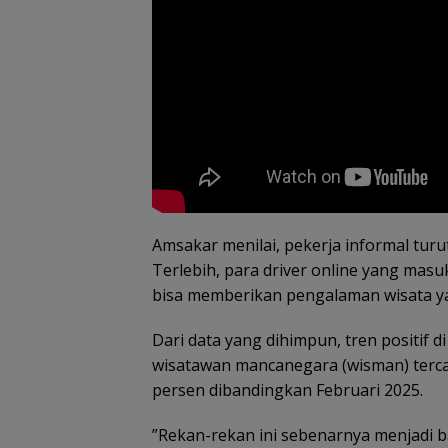
Raja Mustakim 
Amsakar menilai, pekerja informal tu
Masyarakat Na
Terlebih, para driver online yang mas
Perangi Hoaks 
Perkuat Siskaml
bisa memberikan pengalaman wisata ya
Dari data yang dihimpun, tren positif 
wisatawan mancanegara (wisman) terca
persen dibandingkan Februari 2025.
”Rekan-rekan ini sebenarnya menjadi 