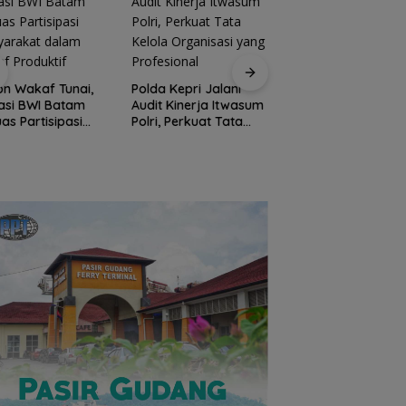
n Wakaf Tunai,
Polda Kepri Jalani
asi BWI Batam
Audit Kinerja Itwasum
uas Partisipasi
Polri, Perkuat Tata
Polres Anambas
yarakat dalam
Kelola Organisasi
Tegaskan Tidak
f Produktif
yang Profesional
Toleransi
Penyalahgunaan
Narkoba, Tiga
Anggota Jalani
Pemeriksaan Intern