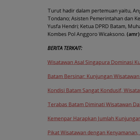
Turut hadir dalam pertemuan yaitu, A
Tondano; Asisten Pemerintahan dan Ke
Yusfa Hendri; Ketua DPRD Batam, Muh
Kombes Pol Anggoro Wicaksono.
(amr)
Jaksa Masuk Se
Kejari Anambas
BERITA TERKAIT:
Tanamkan Kesa
Hukum Sejak Din
SDN 001 Tarem
Wisatawan Asal Singapura Dominasi K
Batam Bersinar: Kunjungan Wisatawan 
Kondisi Batam Sangat Kondusif, Wisat
Terabas Batam Diminati Wisatawan Da
Kemenpar Harapkan Jumlah Kunjungan 
Pikat Wisatawan dengan Kenyamanan,