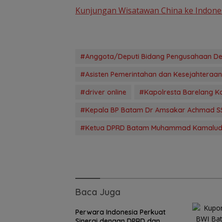
Kunjungan Wisatawan China ke Indones
#Anggota/Deputi Bidang Pengusahaan D
#Asisten Pemerintahan dan Kesejahteraan
#driver online
#Kapolresta Barelang 
Perpaduan Kulin
#Kepala BP Batam Dr Amsakar Achmad S
Nusantara dan 
Berbagi di Suns
#Ketua DPRD Batam Muhammad Kamalud
Ramadan
Baca Juga
Perwara Indonesia Perkuat
Sinergi dengan DPRD dan