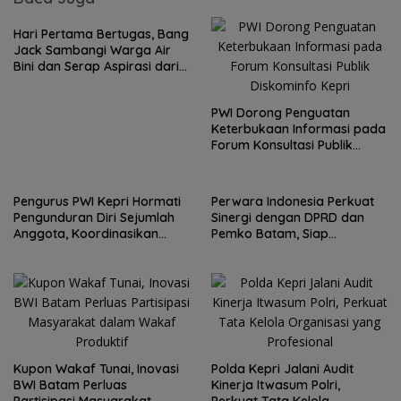
Hari Pertama Bertugas, Bang
Jack Sambangi Warga Air
Bini dan Serap Aspirasi dari
Lapangan
PWI Dorong Penguatan
Keterbukaan Informasi pada
Forum Konsultasi Publik
Diskominfo Kepri
Pengurus PWI Kepri Hormati
Perwara Indonesia Perkuat
Pengunduran Diri Sejumlah
Sinergi dengan DPRD dan
Anggota, Koordinasikan
Pemko Batam, Siap
Administrasi dengan PWI
Berkontribusi untuk
Pusat
Pembangunan Daerah
Kupon Wakaf Tunai, Inovasi
Polda Kepri Jalani Audit
BWI Batam Perluas
Kinerja Itwasum Polri,
Partisipasi Masyarakat
Perkuat Tata Kelola