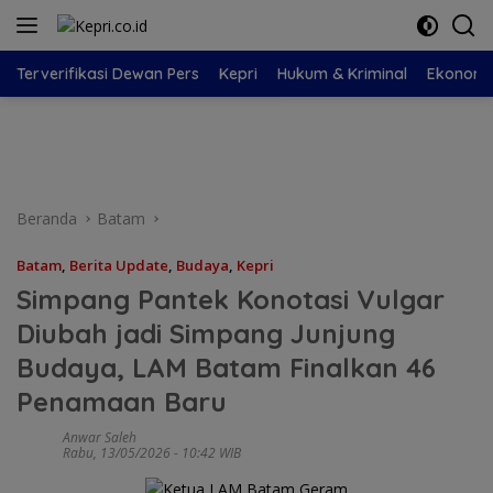
Langsung
ke
konten
Terverifikasi Dewan Pers
Kepri
Hukum & Kriminal
Ekonomi
Beranda
Batam
Batam
,
Berita Update
,
Budaya
,
Kepri
Simpang Pantek Konotasi Vulgar
Diubah jadi Simpang Junjung
Budaya, LAM Batam Finalkan 46
Penamaan Baru
Anwar Saleh
Rabu, 13/05/2026 - 10:42 WIB