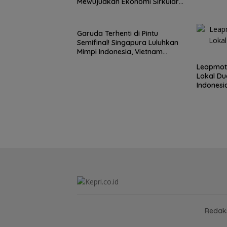
Mewujudkan Ekonomi Sirkular
Masyarrakat Desa
Garuda Terhenti di Pintu
Semifinal! Singapura Luluhkan
Mimpi Indonesia, Vietnam
Perkasa Sapu Takhta Grup A
Leapmoto
Lokal Dua
Indonesi
Redaks