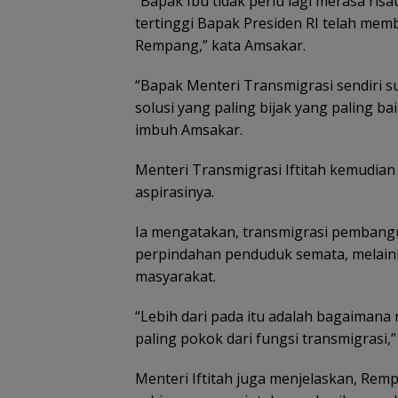
“Bapak Ibu tidak perlu lagi merasa ris
tertinggi Bapak Presiden RI telah mem
Rempang,” kata Amsakar.
“Bapak Menteri Transmigrasi sendiri su
solusi yang paling bijak yang paling ba
imbuh Amsakar.
Menteri Transmigrasi Iftitah kemudi
aspirasinya.
Ia mengatakan, transmigrasi pembang
perpindahan penduduk semata, melai
masyarakat.
“Lebih dari pada itu adalah bagaimana
paling pokok dari fungsi transmigrasi,” 
Menteri Iftitah juga menjelaskan, Re