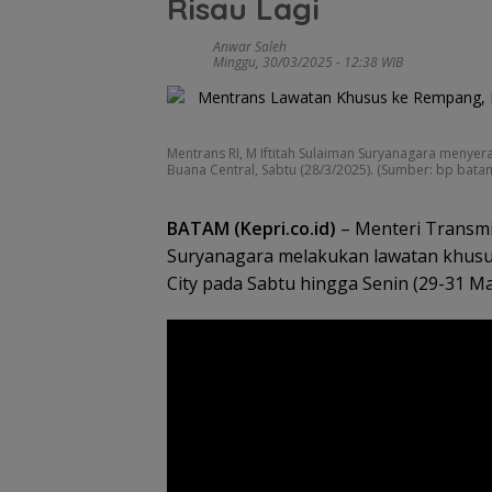
Risau Lagi
Anwar Saleh
Minggu, 30/03/2025 - 12:38 WIB
Mentrans RI, M Iftitah Sulaiman Suryanagara menye
Buana Central, Sabtu (28/3/2025). (Sumber: bp bata
BATAM (Kepri.co.id)
– Menteri Transmig
Suryanagara melakukan lawatan khusu
City pada Sabtu hingga Senin (29-31 Ma