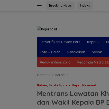
Langsung
Breaking News
Indeks
ke
konten
Terverifikasi Dewan Pers
Kepri
H
Foto – Galeri
Pendidikan
Sosok
Redaksi Kepri.co.id
Pedoman Media Si
Beranda
Batam
Batam
,
Berita Update
,
Kepri
,
Nasional
Mentrans Lawatan Kh
dan Wakil Kepala BP 