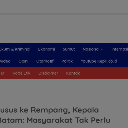
ukum & Kriminal
Ekonomi
Sumut
Nasional
Internas
Video
Opini
Otomotif
Politik
Youtube Kepri.co.id
ber
Kode Etik
Disclaimer
Kontak
usus ke Rempang, Kepala
Batam: Masyarakat Tak Perlu