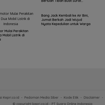
Bertuah Tiban Buat Surat
Terbuka
Bang Jack Kembali ke Air Bini,
Jumat Berkah Jadi Wujud
Nyata Kepedulian untuk Warga
r Mulai Perakitan
 Mobil Listrik di
a
i Kepri.co.id
Pedoman Media Siber
Kode Etik
Disclaimer
© copyright kepri.co.id - PT Suara Online Indonesia