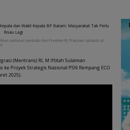
rahkan santunan sambako dari Presiden RI, Prabowo Subianto di
m)
rasi (Mentrans) RI, M Iftitah Sulaiman
s ke Proyek Strategis Nasional PSN Rempang ECO
ret 2025).