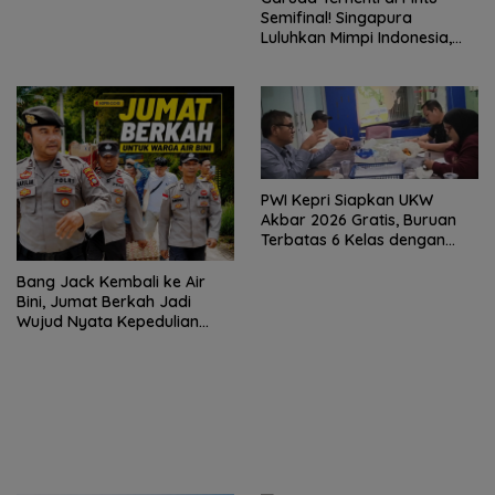
Terbuka
Semifinal! Singapura
Luluhkan Mimpi Indonesia,
Vietnam Perkasa Sapu
Takhta Grup A
PWI Kepri Siapkan UKW
Akbar 2026 Gratis, Buruan
Terbatas 6 Kelas dengan
Verifikasi Ketat
Bang Jack Kembali ke Air
Bini, Jumat Berkah Jadi
Wujud Nyata Kepedulian
untuk Warga