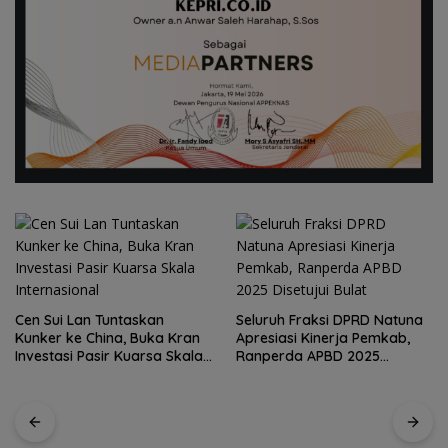
Seluruh Fraksi DPRD Natuna
Apresiasi Kinerja Pemkab,
Kirim 4 Atlet, Bawa Pulang 4
Ranperda APBD 2025
Medali: Pembuktian Skuad
Disetujui Bulat
Karate Natuna di Ekshibisi
Popda Karimun