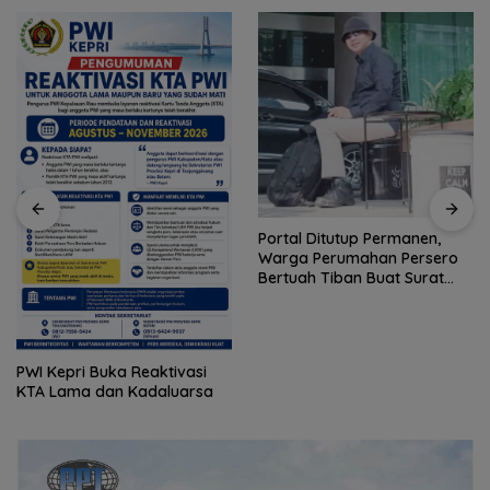
Portal Ditutup Permanen,
Warga Perumahan Persero
Bertuah Tiban Buat Surat
Garuda Terhenti di Pintu
Terbuka
Semifinal! Singapura
Luluhkan Mimpi Indonesia,
Vietnam Perkasa Sapu
Takhta Grup A