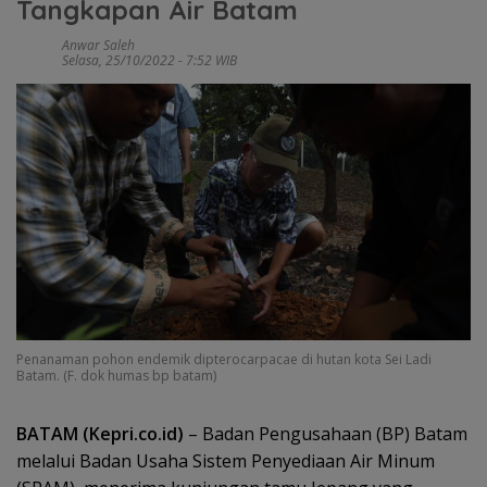
Tangkapan Air Batam
Anwar Saleh
Selasa, 25/10/2022 - 7:52 WIB
Penanaman pohon endemik dipterocarpacae di hutan kota Sei Ladi
Batam. (F. dok humas bp batam)
BATAM (Kepri.co.id)
– Badan Pengusahaan (BP) Batam
melalui Badan Usaha Sistem Penyediaan Air Minum