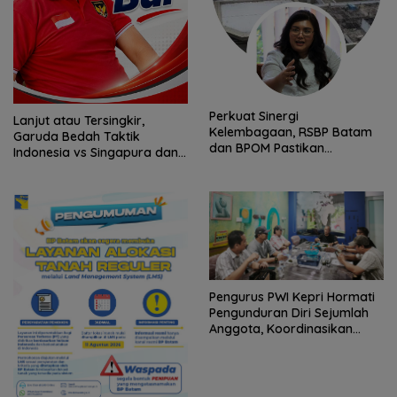
Perkuat Sinergi
Lanjut atau Tersingkir,
Kelembagaan, RSBP Batam
Garuda Bedah Taktik
dan BPOM Pastikan
Indonesia vs Singapura dan
Pelayanan dan Ketersediaan
Prediksi Laga Penentu
Obat Aman
Semifinal AFF Championship
2026
Pengurus PWI Kepri Hormati
Pengunduran Diri Sejumlah
Anggota, Koordinasikan
Administrasi dengan PWI
Pusat