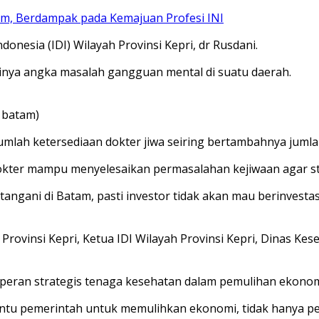
am, Berdampak pada Kemajuan Profesi INI
onesia (IDI) Wilayah Provinsi Kepri, dr Rusdani.
ginya angka masalah gangguan mental di suatu daerah.
 batam)
mlah ketersediaan dokter jiwa seiring bertambahnya jumla
dokter mampu menyelesaikan permasalahan kejiwaan agar st
gani di Batam, pasti investor tidak akan mau berinvestasi d
n Provinsi Kepri, Ketua IDI Wilayah Provinsi Kepri, Dinas 
peran strategis tenaga kesehatan dalam pemulihan ekonom
u pemerintah untuk memulihkan ekonomi, tidak hanya peraw