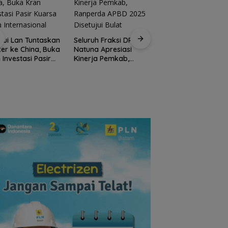
Kirim 4 Atlet, Bawa
Pulang 4 Medali:
Sui Lan Tuntaskan
Seluruh Fraksi DPRD
Pembuktian Skuad
er ke China, Buka
Natuna Apresiasi
Karate Natuna di
 Investasi Pasir
Kinerja Pemkab,
Ekshibisi Popda
sa Skala
Ranperda APBD 2025
Karimun
rnasional
Disetujui Bulat