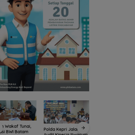
n Wakaf Tunai,
Polda Kepri Jalani
Polres Anambas
asi BWI Batam
Audit Kinerja Itwasum