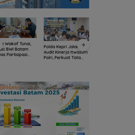
n Wakaf Tunai,
Polda Kepri Jalani
Polres Anambas
asi BWI Batam
Audit Kinerja Itwasum
Tegaskan Tidak
uas Partisipasi
Polri, Perkuat Tata
Toleransi
yarakat dalam
Kelola Organisasi
Penyalahgunaan
f Produktif
yang Profesional
Narkoba, Tiga
Anggota Jalani
Pemeriksaan Intern