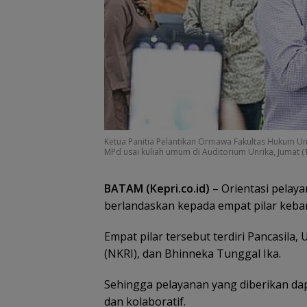
Jaksa Masuk Se
Ketua Panitia Pelantikan Ormawa Fakultas Hukum Unr
Kejari Anambas
MPd usai kuliah umum di Auditorium Unrika, Jumat (13
Tanamkan Kesa
Hukum Sejak Din
SDN 001 Tarem
BATAM (Kepri.co.id)
– Orientasi pelay
berlandaskan kepada empat pilar keba
Empat pilar tersebut terdiri Pancasila
(NKRI), dan Bhinneka Tunggal Ika.
Sehingga pelayanan yang diberikan dapa
dan kolaboratif.