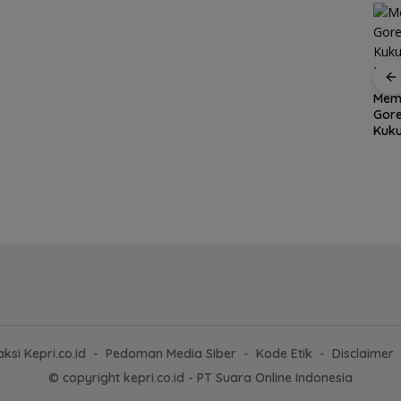
er
Aksi
Dapur Pesisir Resto,
Memu
Grand Mercure Batam
et
Surga Seafood Baru
Gor
Centre Rayakan
di Tengah Kota Batam
Kuku
Ramadan dengan
yang Wajib Dicoba
Dimi
Sentuhan Elegan,
Pererat Silaturahmi
Bersama Media,
Influencers, dan Anak
Panti Asuhan
ksi Kepri.co.id
Pedoman Media Siber
Kode Etik
Disclaimer
© copyright kepri.co.id - PT Suara Online Indonesia