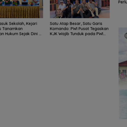
Perl
Pemko Batam, Siap
kolah,
Satu Atap Besar, Satu
Mas
Berkontribusi untuk
Garis Komando: PWI
Waka
Pembangunan Daerah
daran
Pusat Tegaskan KJK
i di
Wajib Tunduk pada
suk Sekolah, Kejari
Satu Atap Besar, Satu Garis
pa
PWI Kepri
s Tanamkan
Komando: PWI Pusat Tegaskan
n Hukum Sejak Dini di
KJK Wajib Tunduk pada PWI
 Tarempa
Kepri