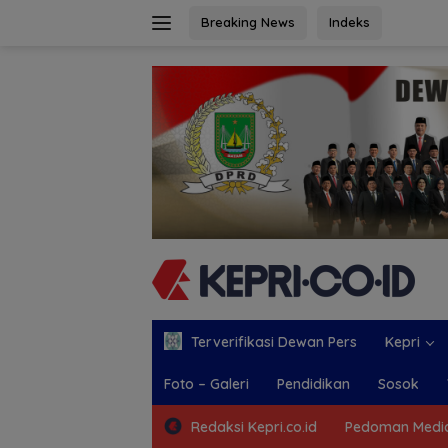
Langsung
Breaking News
Indeks
ke
konten
Terverifikasi Dewan Pers
Kepri
Foto – Galeri
Pendidikan
Sosok
Redaksi Kepri.co.id
Pedoman Media