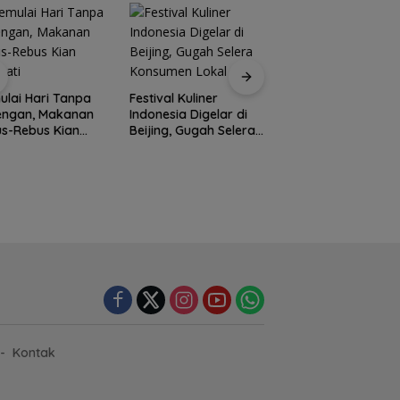
lai Hari Tanpa
Festival Kuliner
Prodi Manajemen
engan, Makanan
Indonesia Digelar di
Kuliner Politeknik
s-Rebus Kian
Beijing, Gugah Selera
Pariwisata Batam
nati
Konsumen Lokal
Raih Akreditasi Un
Kontak