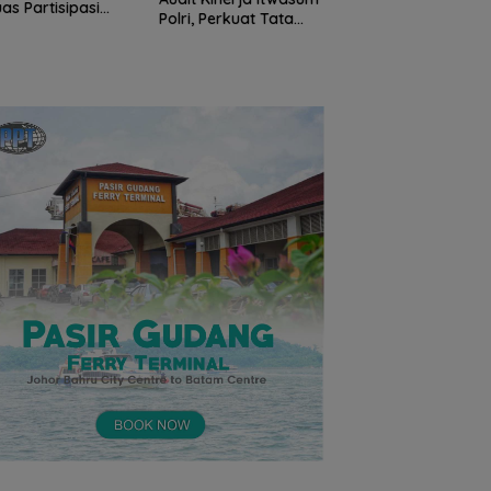
Tegaskan Tidak
uas Partisipasi
Polri, Perkuat Tata
Toleransi
yarakat dalam
Kelola Organisasi
Penyalahgunaan
f Produktif
yang Profesional
Narkoba, Tiga
Anggota Jalani
Pemeriksaan Intern