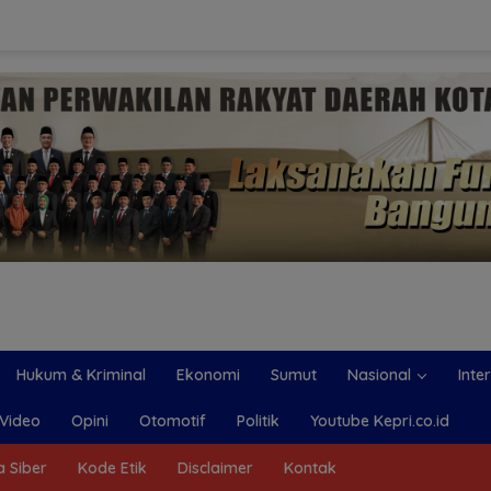
Hukum & Kriminal
Ekonomi
Sumut
Nasional
Inte
Video
Opini
Otomotif
Politik
Youtube Kepri.co.id
 Siber
Kode Etik
Disclaimer
Kontak