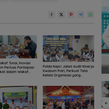
kaf Tunai, Inovasi
Polda Kepri Jalani Audit Kinerja
m Perluas Partisipasi
Itwasum Polri, Perkuat Tata
kat dalam Wakaf
Kelola Organisasi yang
f
Profesional
Perwara Indonesia
Kupo
Perkuat Sinergi
Inov
dengan DPRD dan