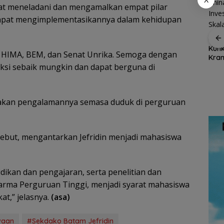
pat meneladani dan mengamalkan empat pilar
dapat mengimplementasikannya dalam kehidupan
Dukung Ketahanan
Cen 
Ekspor Ikan Natuna
Pangan Daerah,
Kunk
Tembus Rp1,2 Miliar,
ya HIMA, BEM, dan Senat Unrika. Semoga dengan
Bupati Natuna Dorong
Kran
Karantina Kepri:
oksi sebaik mungkin dan dapat berguna di
Sinergi Percepatan
Kuar
Semua Dalam
Reforma Agraria
Inte
Ajak
Keadaan Sehat
tuna
dan
itakan pengalamannya semasa duduk di perguruan
ing
sebut, mengantarkan Jefridin menjadi mahasiswa
ikan dan pengajaran, serta penelitian dan
rma Perguruan Tinggi, menjadi syarat mahasiswa
at,” jelasnya.
(asa)
waan
#Sekdako Batam Jefridin