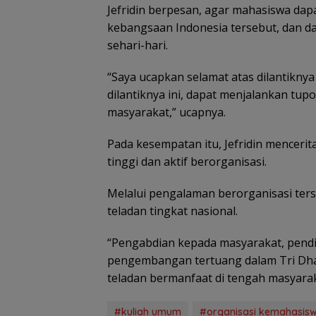
Jefridin berpesan, agar mahasiswa da
kebangsaan Indonesia tersebut, dan 
sehari-hari.
“Saya ucapkan selamat atas dilantikn
dilantiknya ini, dapat menjalankan tup
Raja Mustakim 
masyarakat,” ucapnya.
Masyarakat Na
Perangi Hoaks 
Pada kesempatan itu, Jefridin mencer
Perkuat Siskaml
tinggi dan aktif berorganisasi.
Melalui pengalaman berorganisasi ter
teladan tingkat nasional.
“Pengabdian kepada masyarakat, pendid
pengembangan tertuang dalam Tri Dha
teladan bermanfaat di tengah masyarak
#kuliah umum
#organisasi kemahasis