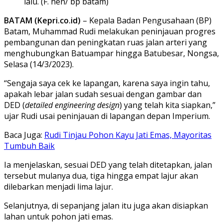
lalu. (F. hen/ bp batam)
BATAM (Kepri.co.id)
– Kepala Badan Pengusahaan (BP)
Batam, Muhammad Rudi melakukan peninjauan progres
pembangunan dan peningkatan ruas jalan arteri yang
menghubungkan Batuampar hingga Batubesar, Nongsa,
Selasa (14/3/2023).
“Sengaja saya cek ke lapangan, karena saya ingin tahu,
apakah lebar jalan sudah sesuai dengan gambar dan
DED (
detailed engineering design
) yang telah kita siapkan,”
ujar Rudi usai peninjauan di lapangan depan Imperium.
Baca Juga:
Rudi Tinjau Pohon Kayu Jati Emas, Mayoritas
Tumbuh Baik
Ia menjelaskan, sesuai DED yang telah ditetapkan, jalan
tersebut mulanya dua, tiga hingga empat lajur akan
dilebarkan menjadi lima lajur.
Selanjutnya, di sepanjang jalan itu juga akan disiapkan
lahan untuk pohon jati emas.