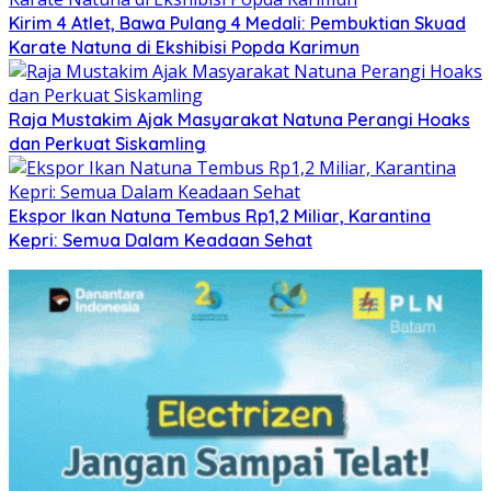
Kirim 4 Atlet, Bawa Pulang 4 Medali: Pembuktian Skuad
Karate Natuna di Ekshibisi Popda Karimun
Raja Mustakim Ajak Masyarakat Natuna Perangi Hoaks
dan Perkuat Siskamling
Ekspor Ikan Natuna Tembus Rp1,2 Miliar, Karantina
Kepri: Semua Dalam Keadaan Sehat