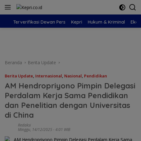
Langsung
ke
konten
Terverifikasi Dewan Pers
Kepri
Hukum & Kriminal
Eko
Beranda
Berita Update
Berita Update
,
Internasional
,
Nasional
,
Pendidikan
AM Hendropriyono Pimpin Delegasi
Perdalam Kerja Sama Pendidikan
dan Penelitian dengan Universitas
di China
Redaksi
Minggu, 14/12/2025 - 4:01 WIB