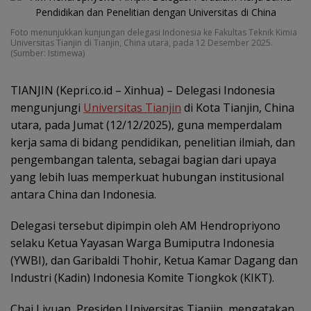
Foto menunjukkan kunjungan delegasi Indonesia ke Fakultas Teknik Kimia
Universitas Tianjin di Tianjin, China utara, pada 12 Desember 2025.
(Sumber: Istimewa)
TIANJIN (Kepri.co.id – Xinhua) – Delegasi Indonesia
mengunjungi
Universitas Tianjin
di Kota Tianjin, China
utara, pada Jumat (12/12/2025), guna memperdalam
kerja sama di bidang pendidikan, penelitian ilmiah, dan
pengembangan talenta, sebagai bagian dari upaya
yang lebih luas memperkuat hubungan institusional
antara China dan Indonesia.
Delegasi tersebut dipimpin oleh AM Hendropriyono
selaku Ketua Yayasan Warga Bumiputra Indonesia
(YWBI), dan Garibaldi Thohir, Ketua Kamar Dagang dan
Industri (Kadin) Indonesia Komite Tiongkok (KIKT).
Chai Liyuan, Presiden Universitas Tianjin, mengatakan,