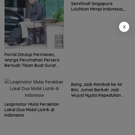
Semifinal! Singapura
Luluhkan Mimpi Indonesia,
Vietnam Perkasa Sapu
Takhta Grup A
X
Portal Ditutup Permanen,
Warga Perumahan Persero
Bertuah Tiban Buat Surat
Terbuka
Bang Jack Kembali ke Air
Bini, Jumat Berkah Jadi
Wujud Nyata Kepedulian
untuk Warga
Leapmotor Mulai Perakitan
Lokal Dua Mobil Listrik di
Indonesia