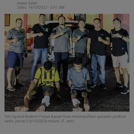
Anwar Saleh
Sabtu, 14/10/2023 - 2:31 WIB
Tim Opsnal Reskrim Polsek Batam Kota melumpuhkan spesialis jambret
sadis, Jumat (13/10/2023) malam. (F. amr)