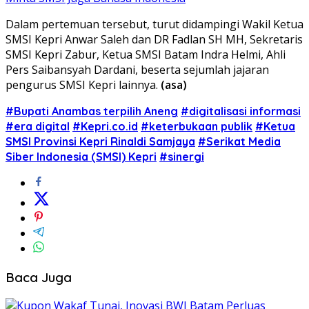
Dalam pertemuan tersebut, turut didampingi Wakil Ketua
SMSI Kepri Anwar Saleh dan DR Fadlan SH MH, Sekretaris
SMSI Kepri Zabur, Ketua SMSI Batam Indra Helmi, Ahli
Pers Saibansyah Dardani, beserta sejumlah jajaran
pengurus SMSI Kepri lainnya.
(asa)
#Bupati Anambas terpilih Aneng
#digitalisasi informasi
#era digital
#Kepri.co.id
#keterbukaan publik
#Ketua
SMSI Provinsi Kepri Rinaldi Samjaya
#Serikat Media
Siber Indonesia (SMSI) Kepri
#sinergi
Baca Juga