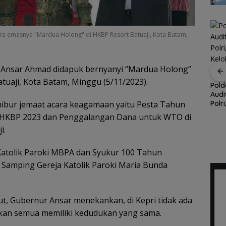
 emasnya "Mardua Holong" di HKBP Resort Batuaji, Kota Batam,
 Ansar Ahmad didapuk bernyanyi “Mardua Holong”
tuaji, Kota Batam, Minggu (5/11/2023).
, Satu
Kupon Wakaf Tunai,
Pold
 PWI
Inovasi BWI Batam
Audi
BP Batam Dukung
ibur jemaat acara keagamaan yaitu Pesta Tahun
 KJK
Perluas Partisipasi
Polr
Penertiban
ada
Masyarakat dalam
Kelo
Pemanfaatan Ruang
 HKBP 2023 dan Penggalangan Dana untuk WTO di
Wakaf Produktif
yang
Laut Sesuai Ketentuan
i.
Peraturan Perundang-
undangan
Katolik Paroki MBPA dan Syukur 100 Tahun
Samping Gereja Katolik Paroki Maria Bunda
ut, Gubernur Ansar menekankan, di Kepri tidak ada
nkan semua memiliki kedudukan yang sama.