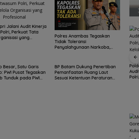
ri Jalani Audit Kinerja
Polri, Perkuat Tata
Polres Anambas Tegaskan
rganisasi yang
Tidak Toleransi
nal
Penyalahgunaan Narkoba,
Tiga Anggota Jalani
Pemeriksaan Internal
, Satu
Kupon Wakaf Tunai,
Pold
p Besar, Satu Garis
BP Batam Dukung Penertiban
 PWI
Inovasi BWI Batam
Audi
: PWI Pusat Tegaskan
Pemanfaatan Ruang Laut
BP Batam Dukung
 KJK
Perluas Partisipasi
Polr
b Tunduk pada PWI
Sesuai Ketentuan Peraturan
Penertiban
ada
Masyarakat dalam
Kelo
Perundang-undangan
Pemanfaatan Ruang
Wakaf Produktif
yang
Laut Sesuai Ketentuan
Peraturan Perundang-
undangan