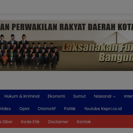
Hukum & Kriminal
Ekonomi
Sumut
Nasional
Inte
Video
Opini
Otomotif
Politik
Youtube Kepri.co.id
 Siber
Kode Etik
Disclaimer
Kontak