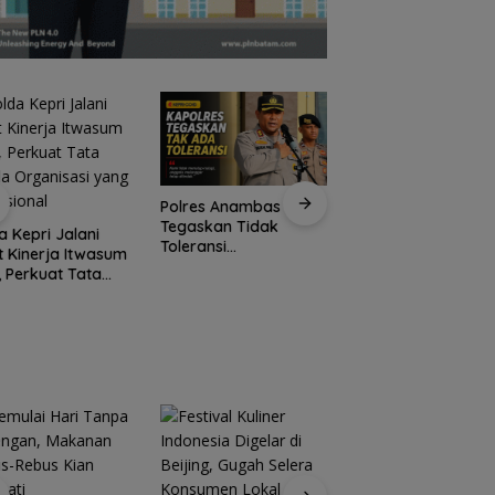
Polres Anambas
Tegaskan Tidak
a Kepri Jalani
Jaksa Masuk Sekol
Toleransi
t Kinerja Itwasum
Kejari Anambas
Penyalahgunaan
i, Perkuat Tata
Tanamkan Kesada
Narkoba, Tiga
la Organisasi
Hukum Sejak Dini d
Anggota Jalani
 Profesional
SDN 001 Tarempa
Pemeriksaan Internal