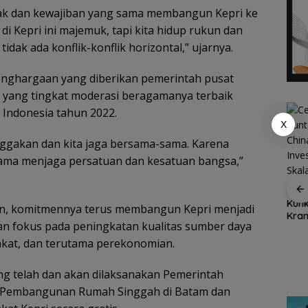
ak dan kewajiban yang sama membangun Kepri ke
di Kepri ini majemuk, tapi kita hidup rukun dan
idak ada konflik-konflik horizontal,” ujarnya.
enghargaan yang diberikan pemerintah pusat
si yang tingkat moderasi beragamanya terbaik
i Indonesia tahun 2022.
X
anggakan dan kita jaga bersama-sama. Karena
utama menjaga persatuan dan kesatuan bangsa,”
Dukung Ketahanan
Cen 
Ekspor Ikan Natuna
Pangan Daerah,
Kunk
an, komitmennya terus membangun Kepri menjadi
Tembus Rp1,2 Miliar,
Bupati Natuna Dorong
Kran
Karantina Kepri:
an fokus pada peningkatan kualitas sumber daya
Sinergi Percepatan
Kuar
Semua Dalam
Reforma Agraria
Inte
Ajak
kat, dan terutama perekonomian.
Keadaan Sehat
tuna
dan
g telah dan akan dilaksanakan Pemerintah
ing
ya Pembangunan Rumah Singgah di Batam dan