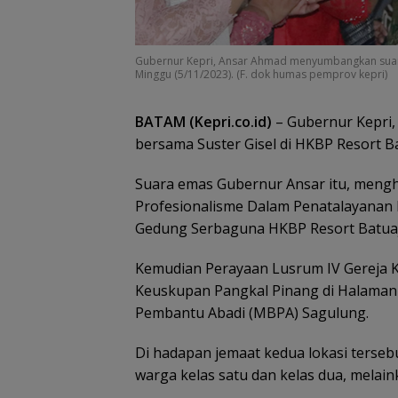
Gubernur Kepri, Ansar Ahmad menyumbangkan suara
Minggu (5/11/2023). (F. dok humas pemprov kepri)
BATAM (Kepri.co.id)
– Gubernur Kepri,
bersama Suster Gisel di HKBP Resort Ba
Satu Atap Besar
Garis Komando:
Suara emas Gubernur Ansar itu, mengh
Pusat Tegaskan
Wajib Tunduk p
Profesionalisme Dalam Penatalayanan
PWI Kepri
Gedung Serbaguna HKBP Resort Batuaj
Kemudian Perayaan Lusrum IV Gereja 
Keuskupan Pangkal Pinang di Halaman 
Pembantu Abadi (MBPA) Sagulung.
Di hadapan jemaat kedua lokasi terseb
warga kelas satu dan kelas dua, melai