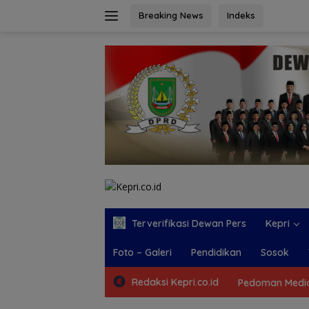
Langsung
Breaking News
Indeks
ke
konten
Terverifikasi Dewan Pers
Kepri
Foto – Galeri
Pendidikan
Sosok
Redaksi Kepri.co.id
Pedoman Media