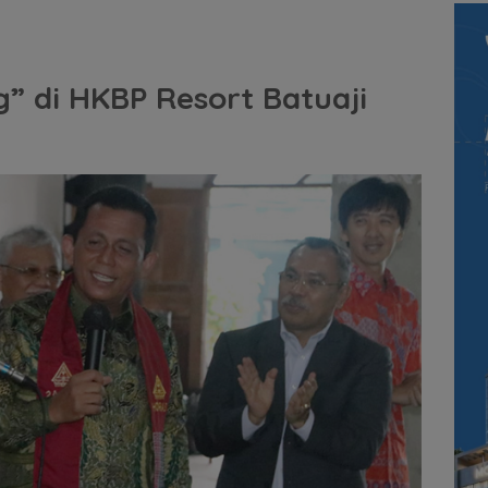
” di HKBP Resort Batuaji