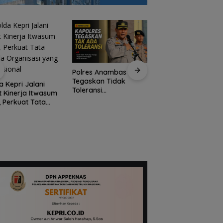
Polres Anambas
Tegaskan Tidak
a Kepri Jalani
Jaksa Masuk Sekol
Toleransi
t Kinerja Itwasum
Kejari Anambas
Penyalahgunaan
i, Perkuat Tata
Tanamkan Kesada
Narkoba, Tiga
la Organisasi
Hukum Sejak Dini d
Anggota Jalani
 Profesional
SDN 001 Tarempa
Pemeriksaan Internal