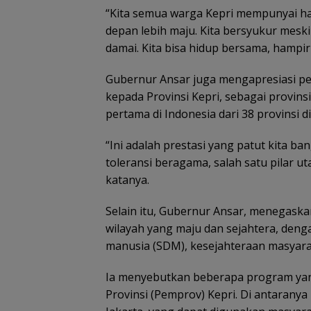
“Kita semua warga Kepri mempunyai h
depan lebih maju. Kita bersyukur meski 
damai. Kita bisa hidup bersama, hampir t
Gubernur Ansar juga mengapresiasi p
kepada Provinsi Kepri, sebagai provin
pertama di Indonesia dari 38 provinsi d
“Ini adalah prestasi yang patut kita b
toleransi beragama, salah satu pilar 
katanya.
Selain itu, Gubernur Ansar, menegask
wilayah yang maju dan sejahtera, deng
Raja Mustakim 
manusia (SDM), kesejahteraan masyara
Masyarakat Na
Perangi Hoaks 
Ia menyebutkan beberapa program yan
Perkuat Siskaml
Provinsi (Pemprov) Kepri. Di antaran