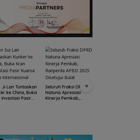
Kirim 4 Atlet, Bawa
Pulang 4 Medali:
Sui Lan Tuntaskan
Seluruh Fraksi DPRD
Pembuktian Skuad
er ke China, Buka
Natuna Apresiasi
Karate Natuna di
 Investasi Pasir
Kinerja Pemkab,
Ekshibisi Popda
sa Skala
Ranperda APBD 2025
Karimun
rnasional
Disetujui Bulat