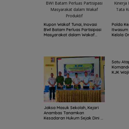
Kupon Wakaf Tunai, Inovasi
Polda Kep
BWI Batam Perluas Partisipasi
Itwasum 
Masyarakat dalam Wakaf
Kelola O
Produktif
Profesio
Satu Atap Besar
Satu Ata
Garis Komando:
Komando
Pusat Tegaskan
KJK Waji
Wajib Tunduk p
Kepri
PWI Kepri
Jaksa Masuk Sekolah, Kejari
Anambas Tanamkan
Kesadaran Hukum Sejak Dini di
SDN 001 Tarempa