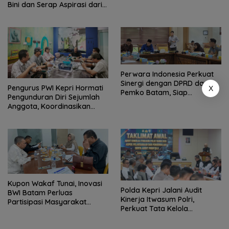
Bini dan Serap Aspirasi dari
Lapangan
Perwara Indonesia Perkuat
Sinergi dengan DPRD dan
Pengurus PWI Kepri Hormati
X
Pemko Batam, Siap
Pengunduran Diri Sejumlah
Berkontribusi untuk
Anggota, Koordinasikan
Pembangunan Daerah
Administrasi dengan PWI
Pusat
Kupon Wakaf Tunai, Inovasi
Polda Kepri Jalani Audit
BWI Batam Perluas
Kinerja Itwasum Polri,
Partisipasi Masyarakat
Perkuat Tata Kelola
dalam Wakaf Produktif
Organisasi yang Profesional