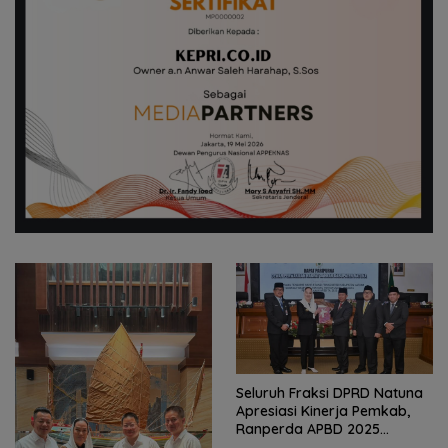
Seluruh Fraksi DPRD Natuna
Kirim 4 Atlet, Bawa Pulang 4
Apresiasi Kinerja Pemkab,
Medali: Pembuktian Skuad
Ranperda APBD 2025
Karate Natuna di Ekshibisi
Disetujui Bulat
Popda Karimun