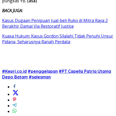
pungkas YB.
(asa)
BACA JUGA:
Kasus Dugaan Penipuan Jual-beli Ruko di Mitra Raya 2
Berakhir Damai Via Restoratif Justice
Kuasa Hukum: Kasus Gordon Silalahi Tidak Penuhi Unsur
Pidana, Seharusnya Ranah Perdata
#Kepri.co.id
#penggelapan
#PT Capella Patria Utama
Depo Batam
#salesman