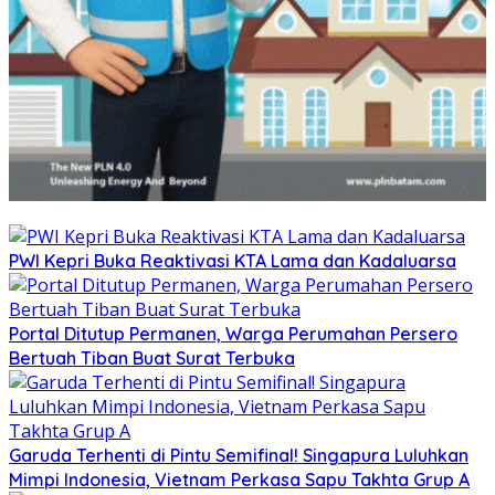
PWI Kepri Buka Reaktivasi KTA Lama dan Kadaluarsa
Portal Ditutup Permanen, Warga Perumahan Persero
Bertuah Tiban Buat Surat Terbuka
Garuda Terhenti di Pintu Semifinal! Singapura Luluhkan
Mimpi Indonesia, Vietnam Perkasa Sapu Takhta Grup A