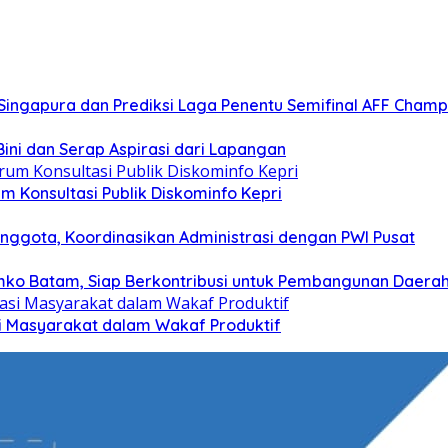
s Singapura dan Prediksi Laga Penentu Semifinal AFF Champ
ini dan Serap Aspirasi dari Lapangan
 Konsultasi Publik Diskominfo Kepri
nggota, Koordinasikan Administrasi dengan PWI Pusat
mko Batam, Siap Berkontribusi untuk Pembangunan Daera
si Masyarakat dalam Wakaf Produktif