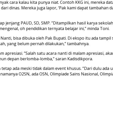
yak cara kalau kita punya niat. Contoh KKG ini, mereka dat
 dari dinas. Mereka juga lapor, ‘Pak kami dapat tambahan d
p jenjang PAUD, SD, SMP. ”Ditampilkan hasil karya sekolah,
engenal, oh pendidikan ternyata belajar ini,” minda Toni.
anti, bisa dibuka oleh Pak Bupati. Di ekspo itu ada tampil 
riah, yang belum pernah dilakukan,” tambahnya.
 apresiasi. ”Salah satu acara nanti di malam apresiasi, a
tahun depan berlomba-lomba,” saran Kadisdikpora.
 tetap ada meski tidak dalam event khusus. ”Dari dulu ada 
namanya O2SN, ada OSN, Olimpiade Sains Nasional, Olimpiad