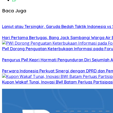
Baca Juga
Lanjut atau Tersingkir, Garuda Bedah Taktik Indonesia v
Hari Pertama Bertugas, Bang Jack Sambangi Warga Air B
PWI Dorong Penguatan Keterbukaan Informasi pada Forum
Pengurus PWI Kepri Hormati Pengunduran Diri Sejumlah A
Perwara Indonesia Perkuat Sinergi dengan DPRD dan Pe
Kupon Wakaf Tunai, Inovasi BWI Batam Perluas Partisipa