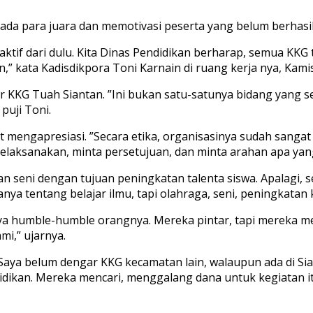
da para juara dan memotivasi peserta yang belum berhasil
tif dari dulu. Kita Dinas Pendidikan berharap, semua KKG 
an,” kata Kadisdikpora Toni Karnain di ruang kerja nya, Kamis
 KKG Tuah Siantan. ”Ini bukan satu-satunya bidang yang se
puji Toni.
t mengapresiasi. ”Secara etika, organisasinya sudah sang
laksanakan, minta persetujuan, dan minta arahan apa yan
an seni dengan tujuan peningkatan talenta siswa. Apalagi,
 hanya tentang belajar ilmu, tapi olahraga, seni, peningkatan
 humble-humble orangnya. Mereka pintar, tapi mereka mer
mi,” ujarnya.
Saya belum dengar KKG kecamatan lain, walaupun ada di Siant
dikan. Mereka mencari, menggalang dana untuk kegiatan it