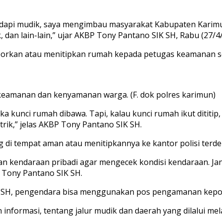
ghadapi mudik, saya mengimbau masyarakat Kabupaten Kari
k, dan lain-lain,” ujar AKBP Tony Pantano SIK SH, Rabu (27/4
porkan atau menitipkan rumah kepada petugas keamanan set
keamanan dan kenyamanan warga. (F. dok polres karimun)
ka kunci rumah dibawa. Tapi, kalau kunci rumah ikut ditit
trik,” jelas AKBP Tony Pantano SIK SH.
 tempat aman atau menitipkannya ke kantor polisi terdeka
n kendaraan pribadi agar mengecek kondisi kendaraan. Ja
P Tony Pantano SIK SH.
IK SH, pengendara bisa menggunakan pos pengamanan kepoli
 informasi, tentang jalur mudik dan daerah yang dilalui mel