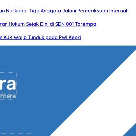
n Narkoba, Tiga Anggota Jalani Pemeriksaan Internal
an Hukum Sejak Dini di SDN 001 Tarempa
n KJK Wajib Tunduk pada PWI Kepri