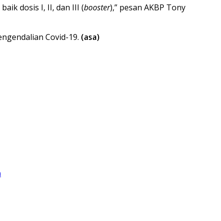
dosis I, II, dan III (
booster
),” pesan AKBP Tony
engendalian Covid-19.
(asa)
h