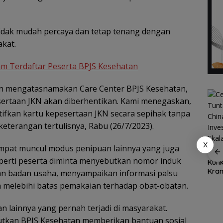
idak mudah percaya dan tetap tenang dengan
akat.
m Terdaftar Peserta BPJS Kesehatan
uan mengatasnamakan Care Center BPJS Kesehatan,
ertaan JKN akan diberhentikan. Kami menegaskan,
ifkan kartu kepesertaan JKN secara sepihak tanpa
 keterangan tertulisnya, Rabu (26/7/2023).
X
mpat muncul modus penipuan lainnya yang juga
Dukung Ketahanan
Cen 
Ekspor Ikan Natuna
erti peserta diminta menyebutkan nomor induk
Pangan Daerah,
Kunk
Tembus Rp1,2 Miliar,
Bupati Natuna Dorong
Kran
n badan usaha, menyampaikan informasi palsu
Karantina Kepri:
Sinergi Percepatan
Kuar
h melebihi batas pemakaian terhadap obat-obatan.
Semua Dalam
Reforma Agraria
Inte
Ajak
Keadaan Sehat
tuna
an lainnya yang pernah terjadi di masyarakat.
dan
ing
tkan BPJS Kesehatan memberikan bantuan sosial