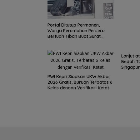
Perpaduan Kulin
Nusantara dan 
Portal Ditutup Permanen,
Berbagi di Suns
Warga Perumahan Persero
Ramadan
Bertuah Tiban Buat Surat
Terbuka
Lanjut a
Bedah Ta
Singapur
Penentu 
PWI Kepri Siapkan UKW Akbar
Champio
2026 Gratis, Buruan Terbatas 6
Kelas dengan Verifikasi Ketat