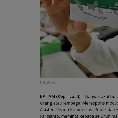
Garuda Terhenti
Pintu Semifinal!
Singapura Lulu
Mimpi Indonesia
Vietnam Perkas
Sapu Takhta Gr
F. ilustrasi
BATAM (Kepri.co.id)
– Banyak akal bu
orang atau lembaga. Merespons modu
Asisten Deputi Komunikasi Publik dan
Fardianto, meminta kepada seluruh ma