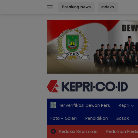
Langsung
Breaking News
Indeks
ke
konten
Terverifikasi Dewan Pers
Kepri
Foto – Galeri
Pendidikan
Sosok
Redaksi Kepri.co.id
Pedoman Media