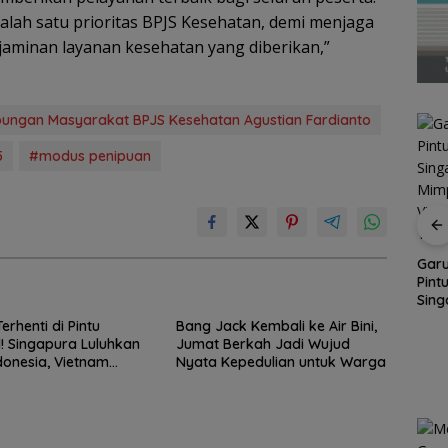
lah satu prioritas BPJS Kesehatan, demi menjaga
aminan layanan kesehatan yang diberikan,”
ubungan Masyarakat BPJS Kesehatan Agustian Fardianto
5
#modus penipuan
Perkuat Sinergi
Garu
Portal Ditutup
Kelembagaan, RSBP
Pint
ingkir,
Permanen, Warga
Batam dan BPOM
Sing
aktik
Perumahan Persero
Pastikan Pelayanan
Mimp
rhenti di Pintu
Bang Jack Kembali ke Air Bini,
Bertuah Tiban Buat
dan Ketersediaan
Viet
l! Singapura Luluhkan
Jumat Berkah Jadi Wujud
Surat Terbuka
Obat Aman
Sapu
enentu
donesia, Vietnam
Nyata Kepedulian untuk Warga
Sapu Takhta Grup A
2026