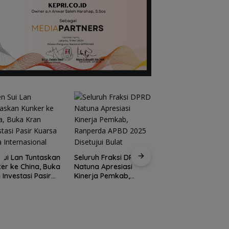
Kirim 4 Atlet, Bawa
Pulang 4 Medali:
Sui Lan Tuntaskan
Seluruh Fraksi DPRD
Pembuktian Skuad
er ke China, Buka
Natuna Apresiasi
Karate Natuna di
 Investasi Pasir
Kinerja Pemkab,
Ekshibisi Popda
sa Skala
Ranperda APBD 2025
Karimun
rnasional
Disetujui Bulat