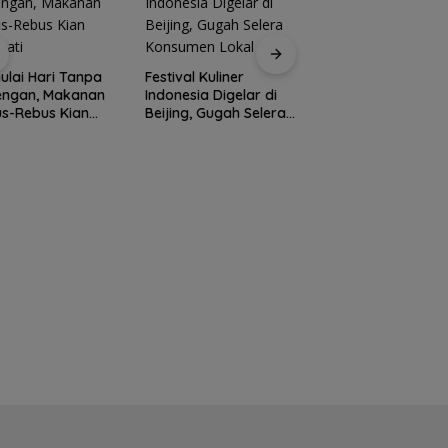
lai Hari Tanpa
Festival Kuliner
Prodi Manajemen
engan, Makanan
Indonesia Digelar di
Kuliner Politeknik
s-Rebus Kian
Beijing, Gugah Selera
Pariwisata Batam
nati
Konsumen Lokal
Raih Akreditasi Un