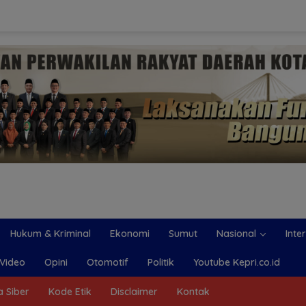
Hukum & Kriminal
Ekonomi
Sumut
Nasional
Inte
Video
Opini
Otomotif
Politik
Youtube Kepri.co.id
 Siber
Kode Etik
Disclaimer
Kontak