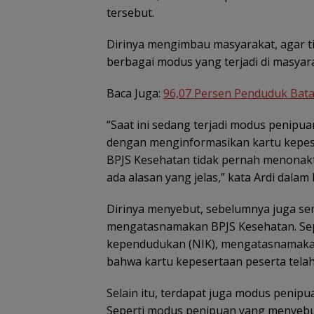
tersebut.
Dirinya mengimbau masyarakat, agar t
berbagai modus yang terjadi di masyar
Baca Juga:
96,07 Persen Penduduk Bata
“Saat ini sedang terjadi modus penip
dengan menginformasikan kartu kepes
BPJS Kesehatan tidak pernah menonakt
ada alasan yang jelas,” kata Ardi dalam
Dirinya menyebut, sebelumnya juga se
mengatasnamakan BPJS Kesehatan. Sep
kependudukan (NIK), mengatasnamaka
bahwa kartu kepesertaan peserta tela
Raja Mustakim 
Masyarakat Na
Selain itu, terdapat juga modus penipu
Perangi Hoaks 
Perkuat Siskaml
Seperti modus penipuan yang menyebu