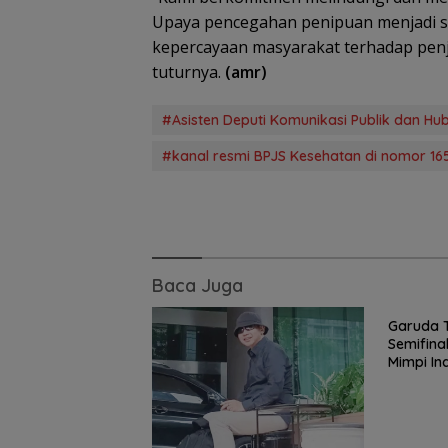
Upaya pencegahan penipuan menjadi sa
kepercayaan masyarakat terhadap penj
tuturnya.
(amr)
#Asisten Deputi Komunikasi Publik dan H
#kanal resmi BPJS Kesehatan di nomor 16
Baca Juga
Lanjut atau Ters
Garuda Bedah T
Indonesia vs
Garuda Te
Singapura dan
Semifina
Prediksi Laga P
Mimpi In
Semifinal AFF
Perkasa 
Championship 