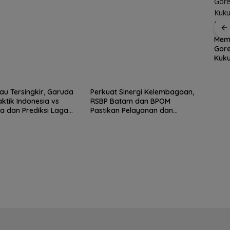
er
Aksi
Dapur Pesisir Resto,
Memu
Grand Mercure Batam
et
Surga Seafood Baru
Gor
Centre Rayakan
di Tengah Kota Batam
Kuku
Ramadan dengan
yang Wajib Dicoba
Dimi
Sentuhan Elegan,
Pererat Silaturahmi
Bersama Media,
tau Tersingkir, Garuda
Perkuat Sinergi Kelembagaan,
Influencers, dan Anak
ktik Indonesia vs
RSBP Batam dan BPOM
Panti Asuhan
a dan Prediksi Laga
Pastikan Pelayanan dan
Semifinal AFF
Ketersediaan Obat Aman
nship 2026