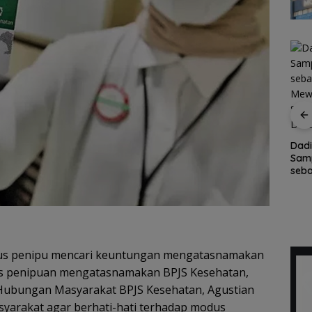
Leapmotor Mulai
Peretas Rusia Klaim
Perakitan Lokal Dua
Punya Bukti
Mobil Listrik di
Keterlibatan NATO
Indonesia
 di
Dadi
dalam Serangan
Sam
terhadap Wilayah
hkan
seb
Rusia
,
Mew
a
Sirk
up A
Des
lus penipu mencari keuntungan mengatasnamakan
s penipuan mengatasnamakan BPJS Kesehatan,
 Hubungan Masyarakat BPJS Kesehatan, Agustian
syarakat agar berhati-hati terhadap modus