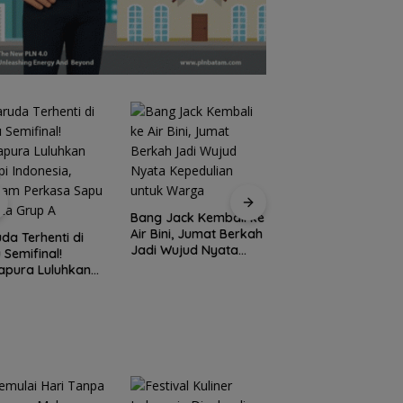
Bang Jack Kembali ke
PWI Kepri Siapkan
Air Bini, Jumat Berkah
UKW Akbar 2026
da Terhenti di
Jadi Wujud Nyata
Gratis, Buruan
u Semifinal!
Kepedulian untuk
Terbatas 6 Kelas
apura Luluhkan
Warga
dengan Verifikasi
i Indonesia,
Ketat
nam Perkasa
 Takhta Grup A