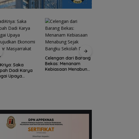
Celengan dari Barang
Bekas: Menanam
Kriya: Saka
Portal Ditutup
Kebiasaan Menabung
pah Dadi Karya
Permanen, Warga
Sejak Bangku Sekolah
agai Upaya
Perumahan Perser
Dasar
ujudkan Ekonomi
Bertuah Tiban Bua
ular Masyarrakat
Surat Terbuka
a