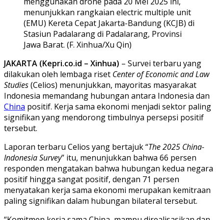
menggunakan drone pada 20 Mei 2025 ini,
menunjukkan rangkaian electric multiple unit
(EMU) Kereta Cepat Jakarta-Bandung (KCJB) di
Stasiun Padalarang di Padalarang, Provinsi
Jawa Barat. (F. Xinhua/Xu Qin)
JAKARTA (Kepri.co.id – Xinhua)
– Survei terbaru yang
dilakukan oleh lembaga riset
Center of Economic and Law
Studies
(Celios) menunjukkan, mayoritas masyarakat
Indonesia memandang hubungan antara Indonesia dan
China
positif. Kerja sama ekonomi menjadi sektor paling
signifikan yang mendorong timbulnya persepsi positif
tersebut.
Laporan terbaru Celios yang bertajuk “
The 2025 China-
Indonesia Survey
” itu, menunjukkan bahwa 66 persen
responden mengatakan bahwa hubungan kedua negara
positif hingga sangat positif, dengan 71 persen
menyatakan kerja sama ekonomi merupakan kemitraan
paling signifikan dalam hubungan bilateral tersebut.
“Komitmen kerja sama China, mampu direalisasikan dan