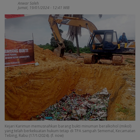
Anwar Saleh
Jumat, 19/01/2024 - 12:41 WIB
Kejari Karimun memusnahkan barang bukti minuman beralkohol (mikol)
yang telah berkekuatan hukum tetap di TPA sampah Sememal, Kecamatan
Tebing, Rabu (17/1/2024). (f. now)