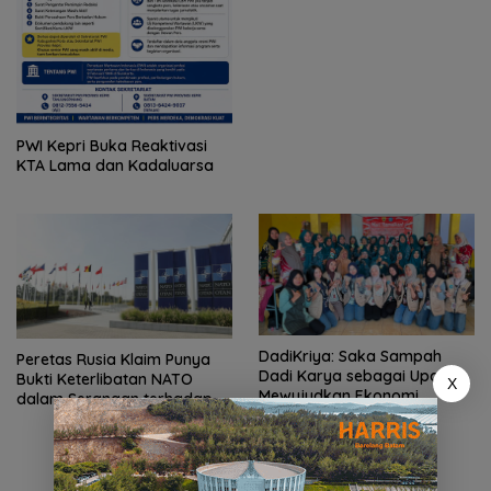
PWI Kepri Buka Reaktivasi
KTA Lama dan Kadaluarsa
DadiKriya: Saka Sampah
Peretas Rusia Klaim Punya
Dadi Karya sebagai Upaya
Bukti Keterlibatan NATO
X
Mewujudkan Ekonomi
dalam Serangan terhadap
Sirkular Masyarrakat Desa
Wilayah Rusia