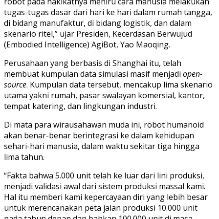
robot pada hakikatnya meniru cara manusia melakukan
tugas-tugas dasar dari hari ke hari dalam rumah tangga,
di bidang manufaktur, di bidang logistik, dan dalam
skenario ritel,” ujar Presiden, Kecerdasan Berwujud
(Embodied Intelligence) AgiBot, Yao Maoqing.
Perusahaan yang berbasis di Shanghai itu, telah
membuat kumpulan data simulasi masif menjadi
open-
source
. Kumpulan data tersebut, mencakup lima skenario
utama yakni rumah, pasar swalayan komersial, kantor,
tempat katering, dan lingkungan industri.
Di mata para wirausahawan muda ini, robot humanoid
akan benar-benar berintegrasi ke dalam kehidupan
sehari-hari manusia, dalam waktu sekitar tiga hingga
lima tahun.
“Fakta bahwa 5.000 unit telah ke luar dari lini produksi,
menjadi validasi awal dari sistem produksi massal kami.
Hal itu memberi kami kepercayaan diri yang lebih besar
untuk merencanakan peta jalan produksi 10.000 unit
pada tahun depan dan bahkan 100.000 unit di masa