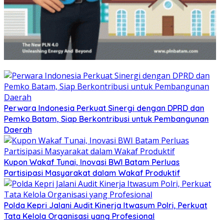
Perwara Indonesia Perkuat Sinergi dengan DPRD dan
Pemko Batam, Siap Berkontribusi untuk Pembangunan
Daerah
Kupon Wakaf Tunai, Inovasi BWI Batam Perluas
Partisipasi Masyarakat dalam Wakaf Produktif
Polda Kepri Jalani Audit Kinerja Itwasum Polri, Perkuat
Tata Kelola Organisasi yang Profesional