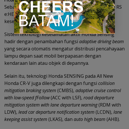
Sebagai sebuah SUV premium, All New Honda CR-V RS
e:HEV dibekali dengan serangkaian teknologi
keselamatan dengan teknologi terdepan.
Sistem teknologi keselamatan aktif Honda Sensing
hadir dengan penambahan fungsi
adaptive driving beam
yang secara otomatis mengatur distribusi pencahayaan
lampu depan saat mobil berpapasan dengan
kendaraan lain atau objek di depannya.
Selain itu, teknologi Honda SENSING pada All New
Honda CR-V juga dilengkapi dengan fungsi
collision
mitigation braking system
(CMBS),
adaptive cruise control
with low-speed f​Follow
(ACC with LSF),
road departure
mitigation system with lane departure warning
(RDM with
LDW),
lead car departure notification system
(LCDN),
lane
keeping assist system
(LKAS), dan
auto high beam
(AHB).