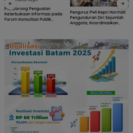
Perwara Indonesia Perkuat
Sinergi dengan DPRD dan
Pengurus PWI Kepri Hormati
Pemko Batam, Siap
Pengunduran Diri Sejumlah
Berkontribusi untuk
Anggota, Koordinasikan
Pembangunan Daerah
Administrasi dengan PWI
Pusat