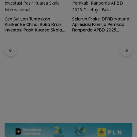
Seluruh Fraksi DPRD Natuna
Apresiasi Kinerja Pemkab,
Kirim 4 Atlet, Bawa Pulang 4
Ranperda APBD 2025
Medali: Pembuktian Skuad
Disetujui Bulat
Karate Natuna di Ekshibisi
Popda Karimun