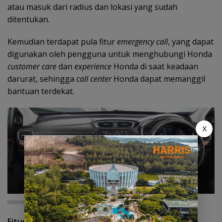
atau masuk dari radius dan lokasi yang sudah
ditentukan.
Kemudian terdapat pula fitur
emergency call
, yang dapat
digunakan oleh pengguna untuk menghubungi Honda
customer care
dan
experience
Honda di saat keadaan
darurat, sehingga
call center
Honda dapat memanggil
bantuan terdekat.
X
Interior All New Honda CR-V. (F. dok hondaoutsidejava)
Fitur Keselamatan Terlengkap