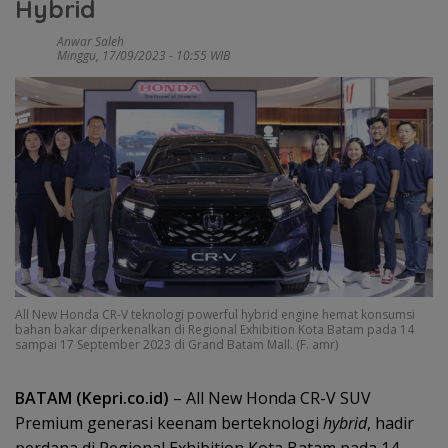
Hybrid
Anwar Saleh
Minggu, 17/09/2023 - 10:55 WIB
All New Honda CR-V teknologi powerful hybrid engine hemat konsumsi
bahan bakar diperkenalkan di Regional Exhibition Kota Batam pada 14
sampai 17 September 2023 di Grand Batam Mall. (F. amr)
BATAM (Kepri.co.id)
– All New Honda CR-V SUV
Premium generasi keenam berteknologi
hybrid
, hadir
perdana di Regional Exhibition Kota Batam pada 14