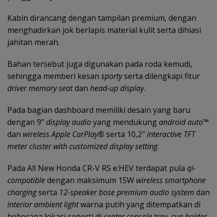
Kabin dirancang dengan tampilan premium, dengan
menghadirkan jok berlapis material kulit serta dihiasi
jahitan merah.
Bahan tersebut juga digunakan pada roda kemudi,
sehingga memberi kesan
sporty
serta dilengkapi fitur
driver memory seat
dan
head-up display
.
Pada bagian dashboard memiliki desain yang baru
dengan 9”
display audio
yang mendukung
android auto™
dan
wireless Apple CarPlay®
serta 10,2″
interactive TFT
meter cluster with customized display setting
.
Pada All New Honda CR-V RS e:HEV terdapat pula
qi-
compatible
dengan maksimum 15W
wireless smartphone
charging
serta
12-speaker bose premium audio system
dan
interior ambient light
warna putih yang ditempatkan di
beberapa lokasi seperti di
center console tray, cup holder