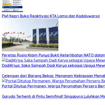
PWI Kepri Buka Reaktivasi KTA Lama dan Kadaluwarsa
Peretas Rusia Klaim Punya Bukti Keterlibatan NATO dal
DadiKriya: Saka Sampah Dadi Karya sebagai Upaya Mewu
Celengan dari Barang Bekas: Menanam Kebiasaan Menab
Portal Ditutup Permanen, Warga Perumahan Persero Bert
Garuda Terhenti di Pintu Semifinal! Singapura Luluhkan 