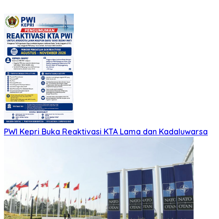
PWI Kepri Buka Reaktivasi KTA Lama dan Kadaluwarsa