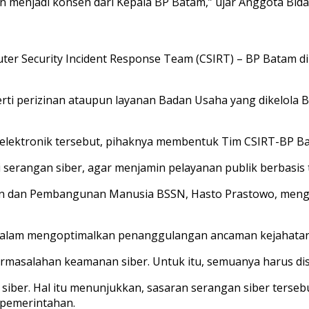
 menjadi konsen dari Kepala BP Batam,” ujar Anggota Bid
r Security Incident Response Team (CSIRT) – BP Batam di Ha
rti perizinan ataupun layanan Badan Usaha yang dikelola 
elektronik tersebut, pihaknya membentuk Tim CSIRT-BP B
erangan siber, agar menjamin pelayanan publik berbasis te
han dan Pembangunan Manusia BSSN, Hasto Prastowo, men
dalam mengoptimalkan penanggulangan ancaman kejahatan s
rmasalahan keamanan siber. Untuk itu, semuanya harus dis
ber. Hal itu menunjukkan, sasaran serangan siber tersebut
 pemerintahan.