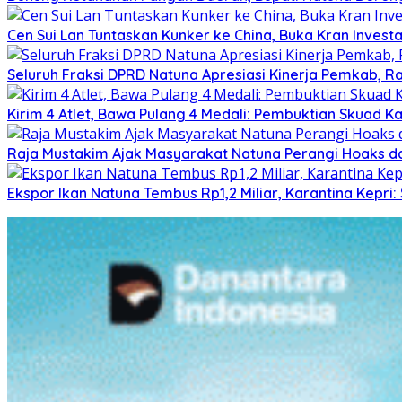
Cen Sui Lan Tuntaskan Kunker ke China, Buka Kran Investa
Seluruh Fraksi DPRD Natuna Apresiasi Kinerja Pemkab, Ra
Kirim 4 Atlet, Bawa Pulang 4 Medali: Pembuktian Skuad K
Raja Mustakim Ajak Masyarakat Natuna Perangi Hoaks da
Ekspor Ikan Natuna Tembus Rp1,2 Miliar, Karantina Kepr