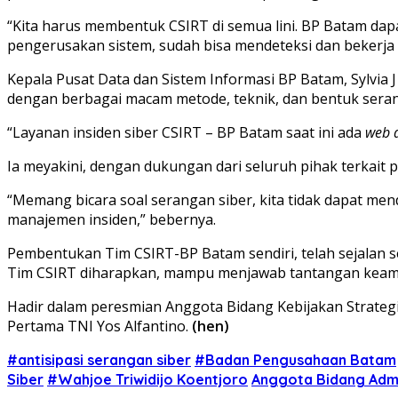
“Kita harus membentuk CSIRT di semua lini. BP Batam dap
pengerusakan sistem, sudah bisa mendeteksi dan bekerja s
Kepala Pusat Data dan Sistem Informasi BP Batam, Sylvia 
dengan berbagai macam metode, teknik, dan bentuk sera
“Layanan insiden siber CSIRT – BP Batam saat ini ada
web 
Ia meyakini, dengan dukungan dari seluruh pihak terkait p
“Memang bicara soal serangan siber, kita tidak dapat m
manajemen insiden,” bebernya.
Pembentukan Tim CSIRT-BP Batam sendiri, telah sejalan 
Tim CSIRT diharapkan, mampu menjawab tantangan keamanan
Hadir dalam peresmian Anggota Bidang Kebijakan Strateg
Pertama TNI Yos Alfantino.
(hen)
#antisipasi serangan siber
#Badan Pengusahaan Batam
Siber
#Wahjoe Triwidijo Koentjoro
Anggota Bidang Admi