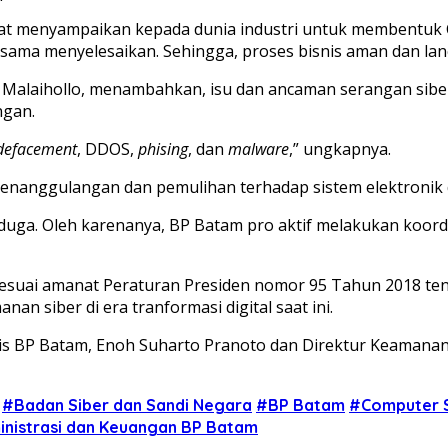
at menyampaikan kepada dunia industri untuk membentuk CSI
ama menyelesaikan. Sehingga, proses bisnis aman dan lanca
J Malaihollo, menambahkan, isu dan ancaman serangan siber 
ngan.
defacement
, DDOS,
phising
, dan
malware
,” ungkapnya.
enanggulangan dan pemulihan terhadap sistem elektronik di 
enduga. Oleh karenanya, BP Batam pro aktif melakukan koo
sesuai amanat Peraturan Presiden nomor 95 Tahun 2018 ten
 siber di era tranformasi digital saat ini.
is BP Batam, Enoh Suharto Pranoto dan Direktur Keamanan
#Badan Siber dan Sandi Negara
#BP Batam
#Computer S
nistrasi dan Keuangan BP Batam