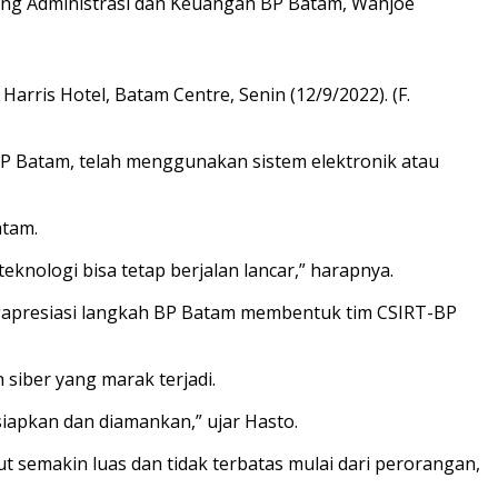
ang Administrasi dan Keuangan BP Batam, Wahjoe
rris Hotel, Batam Centre, Senin (12/9/2022). (F.
BP Batam, telah menggunakan sistem elektronik atau
atam.
knologi bisa tetap berjalan lancar,” harapnya.
gapresiasi langkah BP Batam membentuk tim CSIRT-BP
iber yang marak terjadi.
iapkan dan diamankan,” ujar Hasto.
 semakin luas dan tidak terbatas mulai dari perorangan,