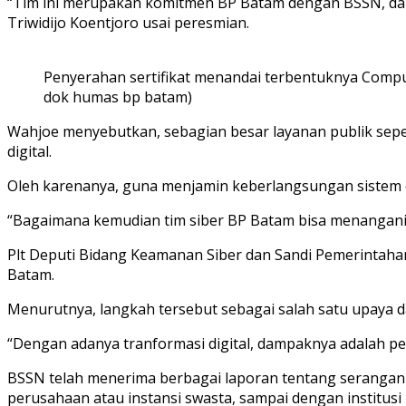
“Tim ini merupakan komitmen BP Batam dengan BSSN, dan
Triwidijo Koentjoro usai peresmian.
Penyerahan sertifikat menandai terbentuknya Compute
dok humas bp batam)
Wahjoe menyebutkan, sebagian besar layanan publik sepe
digital.
Oleh karenanya, guna menjamin keberlangsungan sistem 
“Bagaimana kemudian tim siber BP Batam bisa menangani s
Plt Deputi Bidang Keamanan Siber dan Sandi Pemerinta
Batam.
Menurutnya, langkah tersebut sebagai salah satu upaya 
“Dengan adanya tranformasi digital, dampaknya adalah pe
BSSN telah menerima berbagai laporan tentang serangan si
perusahaan atau instansi swasta, sampai dengan institusi