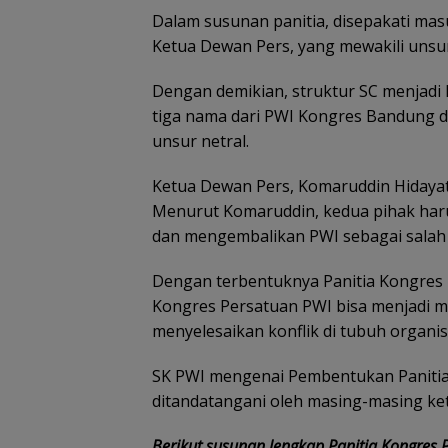
Dalam susunan panitia, disepakati mas
Ketua Dewan Pers, yang mewakili unsur 
Dengan demikian, struktur SC menjadi 
tiga nama dari PWI Kongres Bandung da
unsur netral.
Ketua Dewan Pers, Komaruddin Hidayat
Raja Mustakim 
Menurut Komaruddin, kedua pihak haru
Masyarakat Na
dan mengembalikan PWI sebagai salah s
Perangi Hoaks 
Perkuat Siskaml
Dengan terbentuknya Panitia Kongres P
Kongres Persatuan PWI bisa menjadi m
menyelesaikan konflik di tubuh organis
SK PWI mengenai Pembentukan Panitia
ditandatangani oleh masing-masing ketu
Berikut susunan lengkap Panitia Kongres 