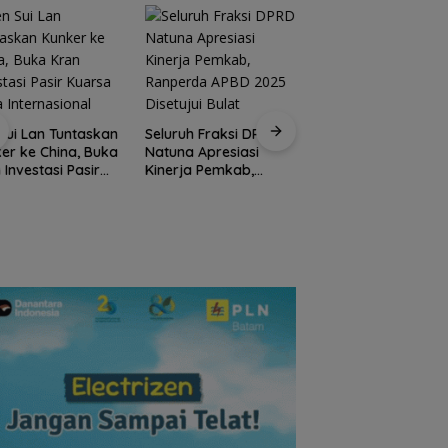
Kirim 4 Atlet, Bawa
Pulang 4 Medali:
Sui Lan Tuntaskan
Seluruh Fraksi DPRD
Pembuktian Skuad
er ke China, Buka
Natuna Apresiasi
Karate Natuna di
 Investasi Pasir
Kinerja Pemkab,
Ekshibisi Popda
sa Skala
Ranperda APBD 2025
Karimun
rnasional
Disetujui Bulat