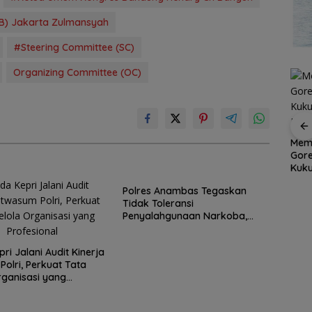
B) Jakarta Zulmansyah
#Steering Committee (SC)
Organizing Committee (OC)
er
Aksi
Dapur Pesisir Resto,
Memu
Grand Mercure Batam
et
Surga Seafood Baru
Gor
Centre Rayakan
di Tengah Kota Batam
Kuku
Ramadan dengan
yang Wajib Dicoba
Dimi
Sentuhan Elegan,
Polres Anambas Tegaskan
Pererat Silaturahmi
Tidak Toleransi
Bersama Media,
Penyalahgunaan Narkoba,
Influencers, dan Anak
Tiga Anggota Jalani
Panti Asuhan
Pemeriksaan Internal
ri Jalani Audit Kinerja
Polri, Perkuat Tata
rganisasi yang
nal