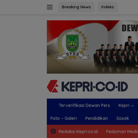
Langsung
Breaking News
Indeks
ke
konten
Terverifikasi Dewan Pers
Kepri
Foto – Galeri
Pendidikan
Sosok
Redaksi Kepri.co.id
Pedoman Media