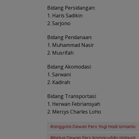
Bidang Persidangan:
1. Haris Sadikin
Satu Atap Besar
2. Sarjono
Garis Komando:
Pusat Tegaskan
Bidang Pendanaan:
Wajib Tunduk p
PWI Kepri
1. Muhammad Nasir
2. Musrifah
Bidang Akomodasi:
1. Sarwani
2. Kadirah
Bidang Transportasi:
1. Herwan Febriansyah
2. Mercys Charles Loho
#anggota Dewan Pers Yogi Hadi Ismanto
#Ketua Dewan Pers Komaruddin Hidayat