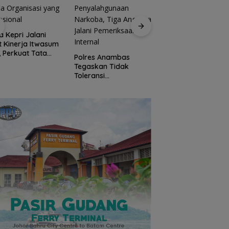
a Kepri Jalani
t Kinerja Itwasum
Jaksa Masuk Sekol
i, Perkuat Tata
Kejari Anambas
Polres Anambas
la Organisasi
Tanamkan Kesada
Tegaskan Tidak
 Profesional
Hukum Sejak Dini d
Toleransi
SDN 001 Tarempa
Penyalahgunaan
Narkoba, Tiga
Anggota Jalani
Pemeriksaan Internal