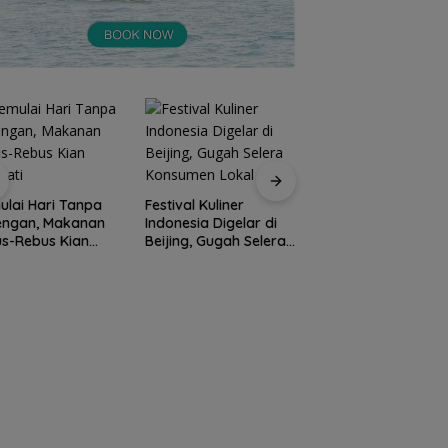
lai Hari Tanpa
Festival Kuliner
Prodi Manajemen
engan, Makanan
Indonesia Digelar di
Kuliner Politeknik
s-Rebus Kian
Beijing, Gugah Selera
Pariwisata Batam
nati
Konsumen Lokal
Raih Akreditasi Un