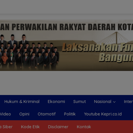
Hukum & Kriminal
Ekonomi
Sumut
Nasional
Inte
Video
Opini
Otomotif
Politik
Youtube Kepri.co.id
 Siber
Kode Etik
Disclaimer
Kontak