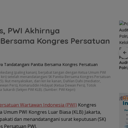
s, PWI Akhirnya
a Bersama Kongres Persatuan
Kupon Wakaf Tunai,
Inovasi BWI Batam
Perluas Partisipasi
, Satu
Pold
Masyarakat dalam
 PWI
Audi
BP Batam Dukung
Wakaf Produktif
 KJK
Polr
Penertiban
ekedang (paling kanan), berjabat tangan dengan Ketua Umum PWI
ada
Kelo
Pemanfaatan Ruang
kiri) setelah menandatangani SK Panitia Bersama Kongres Persatuan
yang
Laut Sesuai Ketentuan
). Ikut menyaksikan, dari kiri ke kanan, Dahlan Dahi (mediator,
Peraturan Perundang-
ewan Pers), Komaruddin Hidayat (Ketua Dewan Pers), Totok
undangan
 Sukardi (Sekjen PWI KLB). (Sumber: PWI Kepri)
ersatuan Wartawan Indonesia (PWI)
Kongres
a Umum PWI Kongres Luar Biasa (KLB) Jakarta,
akati dan menandatangani surat keputusan (SK)
es Persatuan PWI.