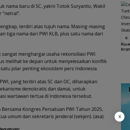
uk nama baru di SC, yakni Totok Suryanto, Wakil
”netral”.
lengkap, terdiri atas tujuh nama. Masing-masing
Dukung Ketahanan
n tiga nama dari PWI KLB, plus satu nama dari
Pangan Daerah,
Cen 
Bupati Natuna Dorong
Ekspor Ikan Natuna
Kunk
Sinergi Percepatan
Tembus Rp1,2 Miliar,
Kran
Reforma Agraria
Karantina Kepri:
 sangat menghargai usaha rekonsiliasi PWI.
Kuar
Semua Dalam
Inte
Ajak
s melihat ke depan untuk menyelesaikan konflik
Keadaan Sehat
tuna
atu pilar penting ekosistem pers Indonesia.
dan
ing
WI, yang terdiri atas SC dan OC, diharapkan
ekanisme demokratis dan damai, untuk
asi wartawan tertua di Indonesia tersebut.
 Bersama Kongres Persatuan PWI Tahun 2025,
a umum dan sekretaris jenderal (sekjen). (asa)
X
Persatuan: