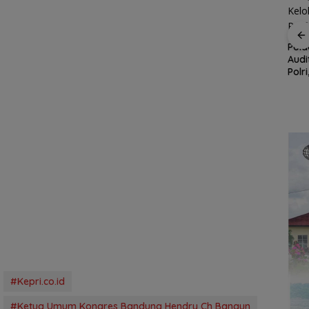
Kupon Wakaf Tunai,
Inovasi BWI Batam
Perluas Partisipasi
, Satu
Pold
Masyarakat dalam
 PWI
Audi
BP Batam Dukung
Wakaf Produktif
 KJK
Polr
Penertiban
ada
Kelo
Pemanfaatan Ruang
yang
Laut Sesuai Ketentuan
Peraturan Perundang-
undangan
#Kepri.co.id
#Ketua Umum Kongres Bandung Hendry Ch Bangun