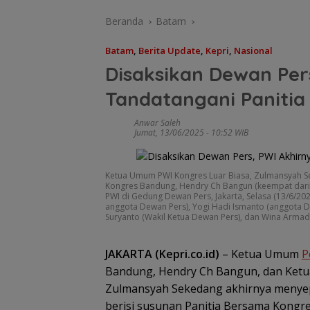
Beranda
Batam
Batam
,
Berita Update
,
Kepri
,
Nasional
Disaksikan Dewan Per
Tandatangani Paniti
Anwar Saleh
Jumat, 13/06/2025 - 10:52 WIB
Satu Atap Besar
Garis Komando:
Pusat Tegaskan
Ketua Umum PWI Kongres Luar Biasa, Zulmansyah S
Wajib Tunduk p
Kongres Bandung, Hendry Ch Bangun (keempat dari 
PWI Kepri
PWI di Gedung Dewan Pers, Jakarta, Selasa (13/6/2025
anggota Dewan Pers), Yogi Hadi Ismanto (anggota D
Suryanto (Wakil Ketua Dewan Pers), dan Wina Armada
JAKARTA (Kepri.co.id)
– Ketua Umum
P
Bandung, Hendry Ch Bangun, dan Ketu
Zulmansyah Sekedang akhirnya menyep
berisi susunan Panitia Bersama Kongr