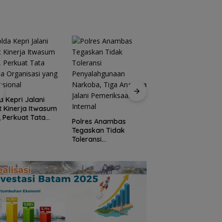
a Kepri Jalani
t Kinerja Itwasum
Jaksa Masuk Sekol
i, Perkuat Tata
Kejari Anambas
Polres Anambas
la Organisasi
Tanamkan Kesada
Tegaskan Tidak
 Profesional
Hukum Sejak Dini d
Toleransi
SDN 001 Tarempa
Penyalahgunaan
Narkoba, Tiga
Anggota Jalani
Pemeriksaan Internal