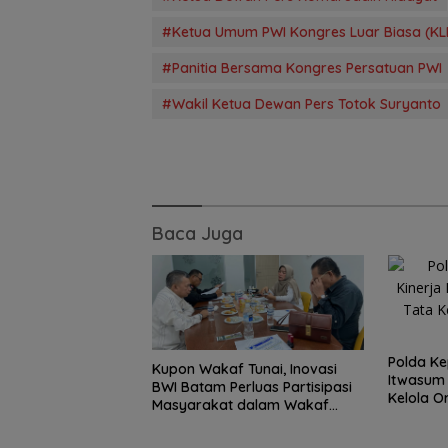
#Ketua Umum PWI Kongres Luar Biasa (KL
#Panitia Bersama Kongres Persatuan PWI
#Wakil Ketua Dewan Pers Totok Suryanto
Perpaduan Kulin
Nusantara dan 
Berbagi di Suns
Baca Juga
Ramadan
Polda Kep
Kupon Wakaf Tunai, Inovasi
Itwasum 
BWI Batam Perluas Partisipasi
Kelola O
Masyarakat dalam Wakaf
Profesio
Produktif