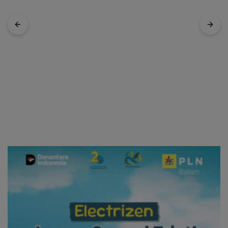
Karate Natuna di Ekshibisi
Popda Karimun