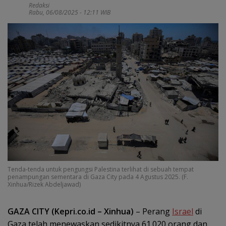
Redaksi
Rabu, 06/08/2025 - 12:11 WIB
Tenda-tenda untuk pengungsi Palestina terlihat di sebuah tempat
penampungan sementara di Gaza City pada 4 Agustus 2025. (F.
Xinhua/Rizek Abdeljawad)
GAZA CITY (Kepri.co.id – Xinhua)
– Perang
Israel
di
Gaza telah menewaskan sedikitnya 61.020 orang dan