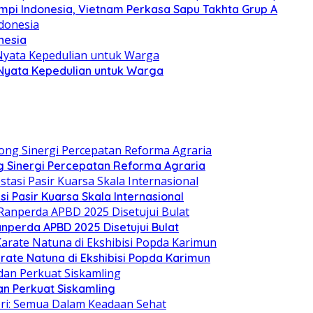
Mimpi Indonesia, Vietnam Perkasa Sapu Takhta Grup A
nesia
 Nyata Kepedulian untuk Warga
 Sinergi Percepatan Reforma Agraria
si Pasir Kuarsa Skala Internasional
nperda APBD 2025 Disetujui Bulat
arate Natuna di Ekshibisi Popda Karimun
n Perkuat Siskamling