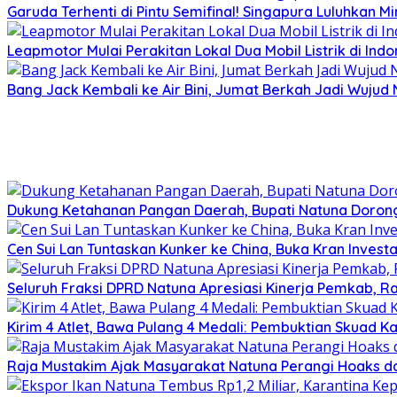
Garuda Terhenti di Pintu Semifinal! Singapura Luluhkan 
Leapmotor Mulai Perakitan Lokal Dua Mobil Listrik di Indo
Bang Jack Kembali ke Air Bini, Jumat Berkah Jadi Wujud
Dukung Ketahanan Pangan Daerah, Bupati Natuna Dorong
Cen Sui Lan Tuntaskan Kunker ke China, Buka Kran Investa
Seluruh Fraksi DPRD Natuna Apresiasi Kinerja Pemkab, Ra
Kirim 4 Atlet, Bawa Pulang 4 Medali: Pembuktian Skuad K
Raja Mustakim Ajak Masyarakat Natuna Perangi Hoaks da