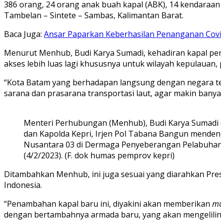
386 orang, 24 orang anak buah kapal (ABK), 14 kendaraan 
Tambelan – Sintete – Sambas, Kalimantan Barat.
Baca Juga:
Ansar Paparkan Keberhasilan Penanganan Covid
Menurut Menhub, Budi Karya Sumadi, kehadiran kapal p
akses lebih luas lagi khususnya untuk wilayah kepulauan, 
“Kota Batam yang berhadapan langsung dengan negara te
sarana dan prasarana transportasi laut, agar makin banya
Menteri Perhubungan (Menhub), Budi Karya Sumadi 
dan Kapolda Kepri, Irjen Pol Tabana Bangun mende
Nusantara 03 di Dermaga Penyeberangan Pelabuhan
(4/2/2023). (F. dok humas pemprov kepri)
Ditambahkan Menhub, ini juga sesuai yang diarahkan Pr
Indonesia.
“Penambahan kapal baru ini, diyakini akan memberikan
mu
dengan bertambahnya armada baru, yang akan mengelilingi 