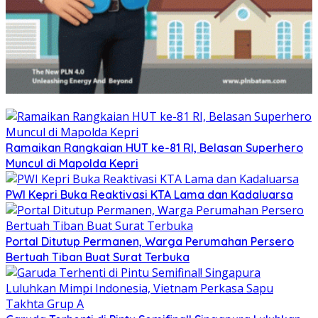
Ramaikan Rangkaian HUT ke-81 RI, Belasan Superhero
Muncul di Mapolda Kepri
PWI Kepri Buka Reaktivasi KTA Lama dan Kadaluarsa
Portal Ditutup Permanen, Warga Perumahan Persero
Bertuah Tiban Buat Surat Terbuka