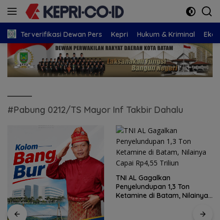
Langsung
ke
konten
Terverifikasi Dewan Pers
Kepri
Hukum & Kriminal
Eko
#Pabung 0212/TS Mayor Inf Takbir Dahalu
TNI AL Gagalkan
Penyelundupan 1,3 Ton
Ketamine di Batam, Nilainya
Capai Rp4,55 Triliun