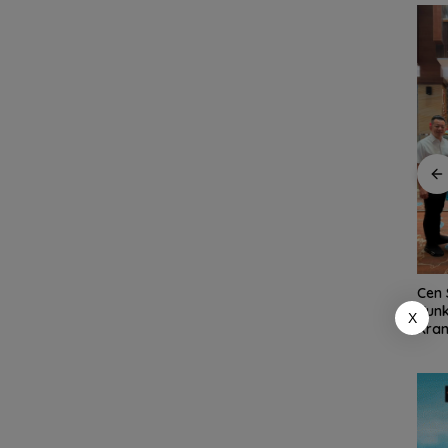
Dukung Ketahanan
Pangan Daerah,
Bupati Natuna Dorong
Ekspor Ikan Natuna
Sinergi Percepatan
Tembus Rp1,2 Miliar,
Reforma Agraria
Karantina Kepri:
Semua Dalam
Ajak
Keadaan Sehat
tuna
dan
ing
Cen 
Kunk
X
Kran
Kuar
Inte