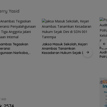
erry Yasid
Kupon Wakaf Tunai,
Inovasi BWI Batam
Anambas Tegaskan
Jaksa Masuk Sekolah, Kejari
Perluas Partisipasi
Pold
leransi
Anambas Tanamkan
, Satu
Masyarakat dalam
Audi
hgunaan Narkoba,
Kesadaran Hukum Sejak Dini di
 PWI
Wakaf Produktif
Polr
gota Jalani
SDN 001 Tarempa
 KJK
BP Batam Dukung
Kelo
Satu 
aan Internal
ada
Penertiban
yang
Koma
Pemanfaatan Ruang
KJK 
Laut Sesuai Ketentuan
Kepri
Peraturan Perundang-
undangan
2 WIB
k 2574