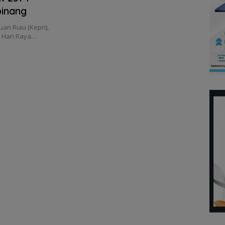
pinang
an Riau (Kepri),
 Hari Raya…