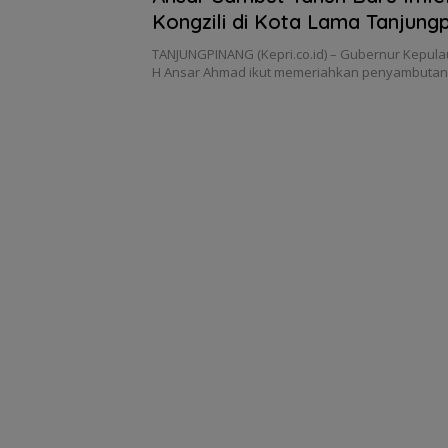
Kongzili di Kota Lama Tanjung
TANJUNGPINANG (Kepri.co.id) – Gubernur Kepulau
H Ansar Ahmad ikut memeriahkan penyambutan