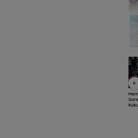
er
Aksi
Grand Mercure Batam
Memu
et
Dapur Pesisir Resto,
Centre Rayakan
Gor
Surga Seafood Baru
Ramadan dengan
Kuku
di Tengah Kota Batam
Sentuhan Elegan,
Dimi
yang Wajib Dicoba
Pererat Silaturahmi
Bersama Media,
Influencers, dan Anak
Panti Asuhan