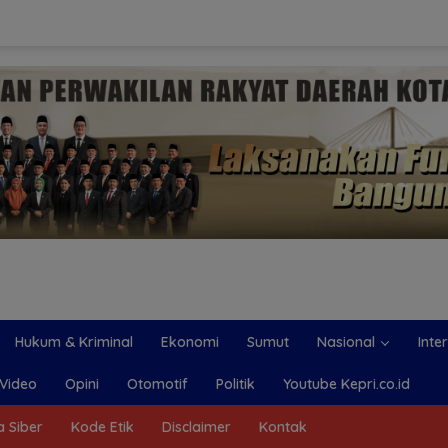
Hukum & Kriminal
Ekonomi
Sumut
Nasional
Inte
Video
Opini
Otomotif
Politik
Youtube Kepri.co.id
 Siber
Kode Etik
Disclaimer
Kontak