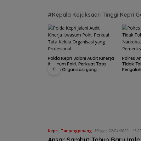
#Kepala Kejaksaan Tinggi Kepri G
Polda Kepri Jalani Audit Kinerja
Polres 
 Tunai, Inovasi
Itwasum Polri, Perkuat Tata
Tidak To
Satu Atap Besar
rluas Partisipasi
Kelola Organisasi yang
Penyala
Garis Komando:
 dalam Wakaf
Profesional
Tiga Ang
Pusat Tegaskan
Pemeriks
Wajib Tunduk p
PWI Kepri
Kepri
,
Tanjungpinang
Minggu, 22/01/2023 - 11:2
Ansar Sambut Tahun Baru Imle