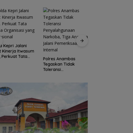
a Kepri Jalani
t Kinerja Itwasum
Jaksa Masuk Sekol
i, Perkuat Tata
Kejari Anambas
Polres Anambas
la Organisasi
Tanamkan Kesada
Tegaskan Tidak
 Profesional
Hukum Sejak Dini d
Toleransi
SDN 001 Tarempa
Penyalahgunaan
Narkoba, Tiga
Anggota Jalani
Pemeriksaan Internal