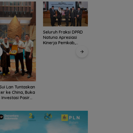
Seluruh Fraksi DPRD
Kirim 4 Atlet, Bawa
Natuna Apresiasi
Pulang 4 Medali:
Kinerja Pemkab,
Pembuktian Skuad
Ranperda APBD 2025
Karate Natuna di
Disetujui Bulat
Ekshibisi Popda
Karimun
Sui Lan Tuntaskan
er ke China, Buka
 Investasi Pasir
sa Skala
rnasional