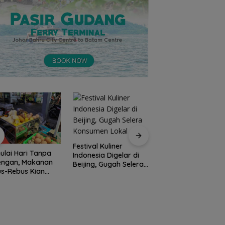
Festival Kuliner
Prodi Manajemen
lai Hari Tanpa
Indonesia Digelar di
Kuliner Politeknik
engan, Makanan
Beijing, Gugah Selera
Pariwisata Batam
s-Rebus Kian
Konsumen Lokal
Raih Akreditasi Un
nati