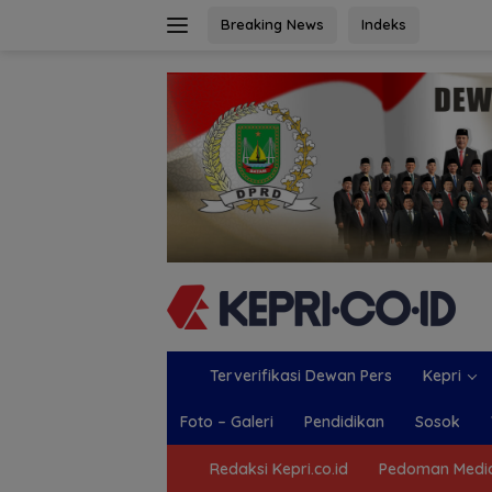
Langsung
Breaking News
Indeks
ke
konten
Terverifikasi Dewan Pers
Kepri
Foto – Galeri
Pendidikan
Sosok
Redaksi Kepri.co.id
Pedoman Media