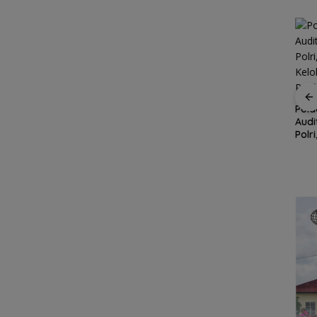
Kupon Wakaf Tunai,
Inovasi BWI Batam
Perluas Partisipasi
Pold
, Satu
Masyarakat dalam
Audi
 PWI
Wakaf Produktif
Polr
 KJK
BP Batam Dukung
Kelo
ada
Penertiban
yang
Pemanfaatan Ruang
Laut Sesuai Ketentuan
Peraturan Perundang-
undangan